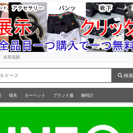
出荷追跡
検
品
寝具
カーペット
ブランド服
腕時計