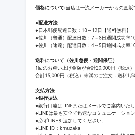
価格について:
当店は一流メーカーからの直販
●
配送方法
●
日本郵便配達日数：10～12日【送料無料】
●
佐川（普通）配達日数：7～8日通関成功率100
●
佐川（速達）配達日数：4～5日通関成功率100
送料について（佐川急便・通関保証）
1回のお買い上げ金額が合計20,000円（税
合計15,000円（税込）未満のご注文：送料1,5
支払方法
●銀行振込
●銀行口座はLINEまたはメールでご案内いた
●LINEは最も安全で迅速なコミュニケーショ
●必ずLINEを追加してください。
●LINE ID：kmuzaka