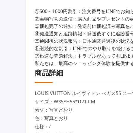
①500～1000円割引：注文番号をLINEで
②実物写真の送信：購入商品やプレゼントの
③梱包完了の通知：発送前に梱包済み写真を
④発送通知と追跡情報：発送後すぐに追跡番
⑤通関後の状況報告：日本通関通過後の状況をL
⑥継続的な割引：LINEでのやり取りを続けるこ
⑦迅速な問題解決：トラブルがあってもLIN
私たちは、最高のショッピング体験を提供す
商品詳細
LOUIS VUITTON ルイヴィトン ぺガス55 スーツケ
サイズ：W35*H55*D21 CM
素材：写真どおり
色：写真どおり
仕様：/