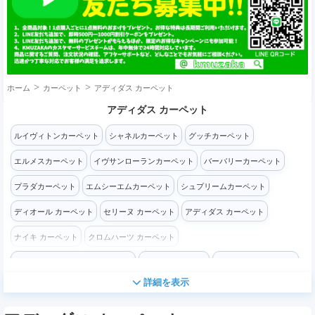
ホーム
カーペット
アディダス カーペット
アディダス カーペット
ルイヴィトンカーペット
シャネルカーペット
グッチカーペット
エルメスカーペット
イヴサンローランカーペット
バーバリーカーペット
プラダカーペット
エムシーエムカーペット
シュプリームカーペット
ディオール カーペット
セリーヌ カーペット
アディダス カーペット
ナイキ カーペット
クロムハーツ カーペット
ザ・ノース・フェイス カーペット
コーチ カーペット
フェンディ カーペット
詳細を表示
ステューシー カーペット
バレンシアガ カーペット
ケンゾー カーペット
オフホワイト カーペット
チャンピオンカーペット
ロエベ カーペット