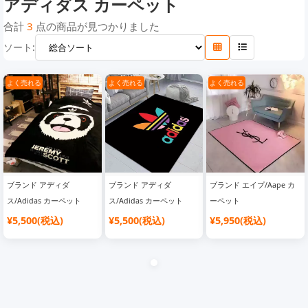
アディダス カーペット
モスキーノカーペット
コムデギャルソン カーペット
ヴェルサーチ カーペット
合計
3
点の商品が見つかりました
ソート:
ディズニー カーペット
マイケルコースカーペット
ゴヤールカーペット
カウズカーペット
よく売れる
よく売れる
よく売れる
ブランド アディダ
ブランド アディダ
ブランド エイプ/Aape カ
ス/Adidas カーペット
ス/Adidas カーペット
ーペット
¥5,500(税込)
¥5,500(税込)
¥5,950(税込)