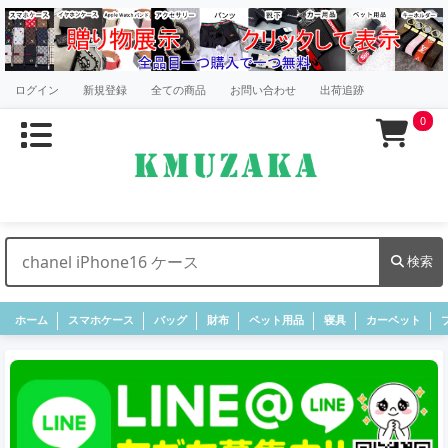
ログイン
新規登録
全ての商品
お問い合わせ
出荷追跡
0
検索
ホーム
スマホケース
バッグ
財布
ペット用品
寝具
カーペット