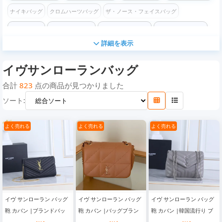
ナイキバッグ
クロムハーツバッグ
ザ・ノース・フェイスバッグ
コーチバッグ
フェンディバッグ
ステューシーバッグ
バレンシアガバッグ
詳細を表示
ケンゾーバッグ
オフホワイトバッグ
チャンピオンバッグ
ロエベバッグ
イヴサンローランバッグ
モスキーノバッグ
コムデギャルソン バッグ
ヴェルサーチ バッグ
ディズニー バッグ
マイケルコースバッグ
ゴヤールバッグ
カウズバッグ
合計
823
点の商品が見つかりました
ソート:
ヴァレンティノバッグ
ボッテガヴェネタバッグ
よく売れる
よく売れる
よく売れる
イヴ サンローラン バッグ
イヴ サンローラン バッグ
イヴ サンローラン バッグ
鞄 カバン |ブランドバッ
鞄 カバン |バッグブラン
鞄 カバン |韓国流行り ブ