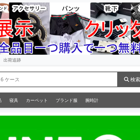
出荷追跡
検
品
寝具
カーペット
ブランド服
腕時計