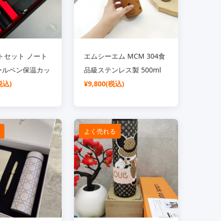
トセット ノート
エムシーエム MCM 304食
ールペン保温カッ
品級ステンレス製 500ml
筒 500ml 温显
税込)
温度表示付き 保温ボトル
¥9,800(税込)
タッチ ステンレ
保温 真空断熱 マグ
付き 新年紅包 賀
よく売れる
 おしゃれ 実用