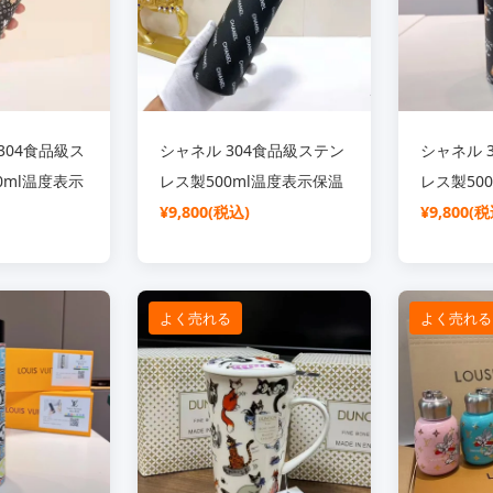
304食品級ス
シャネル 304食品級ステン
シャネル 
0ml温度表示
レス製500ml温度表示保温
レス製50
杯
¥9,800(税込)
示機能付
¥9,800(税
よく売れる
よく売れる