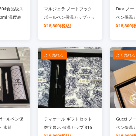
りとLouis Vuitton Showの
304食品級ス
マルジェラ ノートブック
Dior 
文字があしらわれています
0ml 温度表
ボールペン保温カップセッ
ペン保温カ
持ち運びや使用が便
トル
ト 水筒 500ml ワンタッチ
¥18,800(税込)
筒 500m
¥18,800(
ステンレス 保冷 保温 真空
ス 保温2
断熱 洗いやすい ギフトセ
対応 吸磁ギ
ット おしゃれ 実用的 プレ
防漏 デザ
よく売れる
よく売れる
ゼント
用的 ギフ
ボールペン保
ディオール ギフトセット
Gucci
 水筒
数字显示 保温カップ 316
ペン保温カ
i 大牌 ブラン
ステンレス 高真空工艺 +ボ
¥18,800(税込)
筒 500m
¥18,800(