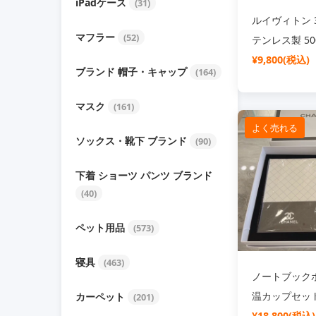
iPadケース
(31)
ルイヴィトン 
マフラー
(52)
テンレス製 50
示付き 保温ボ
¥9,800(税込)
ブランド 帽子・キャップ
(164)
マスク
(161)
よく売れる
ソックス・靴下 ブランド
(90)
下着 ショーツ パンツ ブランド
(40)
ペット用品
(573)
寝具
(463)
ノートブック
温カップセット
カーペット
(201)
500ml Gucc
¥18,800(税込)