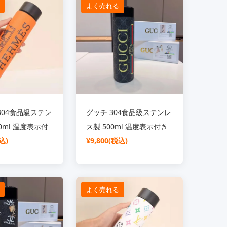
よく売れる
304食品級ステン
グッチ 304食品級ステンレ
0ml 温度表示付
ス製 500ml 温度表示付き
トル
込)
保温杯
¥9,800(税込)
よく売れる