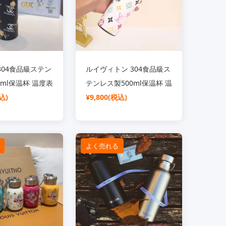
304食品級ステン
ルイヴィトン 304食品級ス
0ml保温杯 温度表
テンレス製500ml保温杯 温
き
込)
度表示付き
¥9,800(税込)
よく売れる