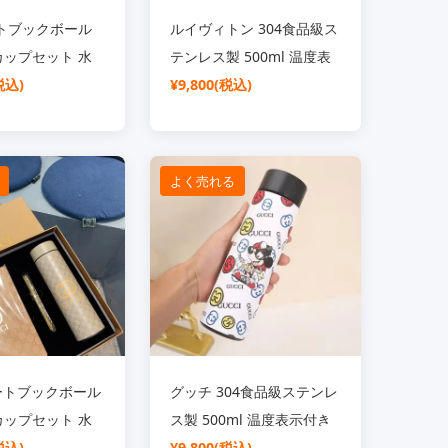
ノートブックボール
ルイヴィトン 304食品級ス
ップセット 水
テンレス製 500ml 温度表
l 纯手工 ステンレ
税込)
示付き 保温ボトル
¥9,800(税込)
4時間 倒立式泡茶
フト包装 360°
イン おしゃれ 実
よく売れる
トセット
 ノートブックボール
グッチ 304食品級ステンレ
ップセット 水
ス製 500ml 温度表示付き
l ステンレス 保冷
税込)
保温カップ
¥9,800(税込)