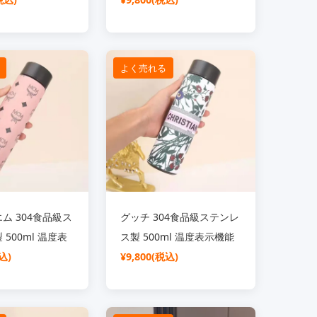
 ギフトセット 塑
しゃれ 上品 送別
ント
よく売れる
ム 304食品級ス
グッチ 304食品級ステンレ
500ml 温度表
ス製 500ml 温度表示機能
温ボトル
込)
付き 保温ボトル
¥9,800(税込)