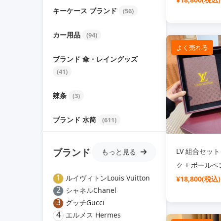
キーケース ブランド
(56)
ド 高級 ギフ
ンレス 保冷 
カー用品
(94)
プレゼント 実
よく売れる
ブランド 傘・レイングッズ
(41)
辣条
(3)
ブランド 水筒
(611)
ブランド
LV 組合セッ
もっと見る
ク + ボールペ
1
ルイヴィトンLouis Vuitton
ップ 500ml
¥18,800(税込)
2
シャネルChanel
ス 保冷 保温 3
3
グッチGucci
茶対応 高級 
4
エルメス Hermes
ント おしゃれ