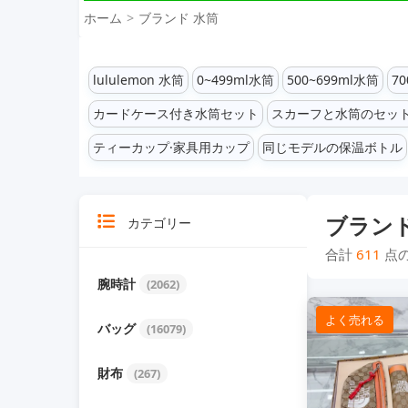
ホーム
ブランド 水筒
lululemon 水筒
0~499ml水筒
500~699ml水筒
7
カードケース付き水筒セット
スカーフと水筒のセッ
ティーカップ·家具用カップ
同じモデルの保温ボトル
ブランド
カテゴリー
合計
611
点
腕時計
(2062)
よく売れる
バッグ
(16079)
財布
(267)