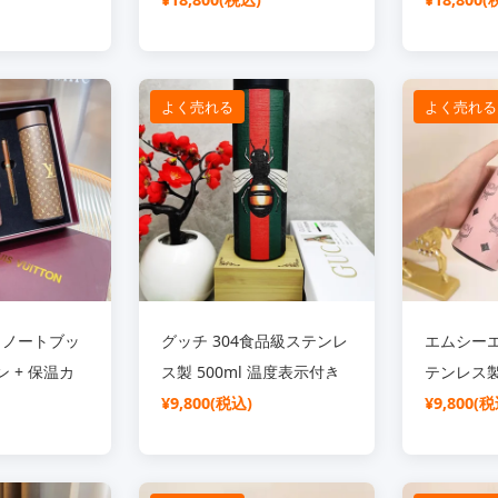
トセット ステ
ールペン +ノートブック 高
保温 高級
保温 おしゃれ
級 プレゼント 長時間保温
封包装 お
用的
保冷 安全 耐食性 おしゃれ
会 プレゼ
よく売れる
よく売れる
実用的
ト ノートブッ
グッチ 304食品級ステンレ
エムシーエ
ン + 保温カ
ス製 500ml 温度表示付き
テンレス製 
 数显 ステンレ
高級保温杯
¥9,800(税込)
示付き 保
¥9,800(税
60°防漏 泡
ギフト プレゼ
 実用的 白領