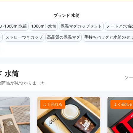
ブランド 水筒
00~1000ml水筒
1000ml~水筒
保温マグカップセット
ノートと水筒
ト
ストローつきカップ
高品質の保温マグ
手持ちバッグと水筒のセ
 水筒
ソー
の商品が見つかりました
よく売れる
よく売れる