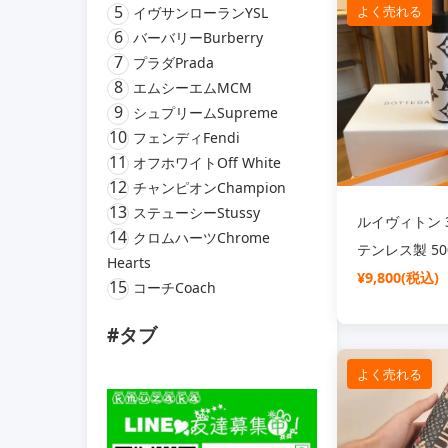
5
よく売れる
イヴサンローランYSL
公務員
6
バーバリーBurberry
7
プラダPrada
8
エムシーエムMCM
9
シュプリームSupreme
10
フェンディFendi
11
オフホワイトOff White
12
チャンピオンChampion
13
ステューシーStussy
ルイヴィトン 
14
クロムハーツChrome
テンレス製 50
Hearts
示 保温ボトル
¥9,800(税込)
15
コーチCoach
#タブ
よく売れる