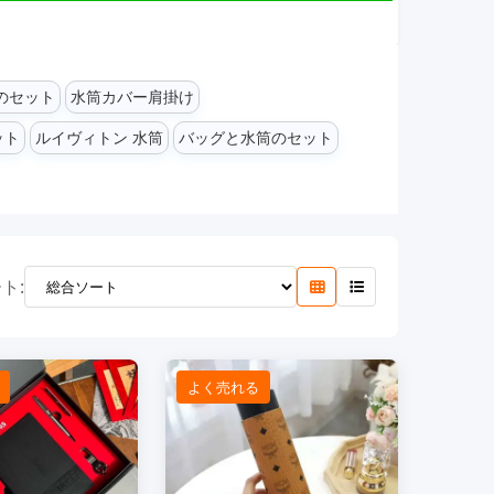
のセット
水筒カバー肩掛け
ット
ルイヴィトン 水筒
バッグと水筒のセット
ト:
よく売れる