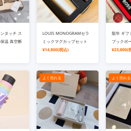
ワンタッチ ス
LOUIS MONOGRAMセラ
龍年 ギフ
 保温 真空断
ミックマグカップセット
ブックボ
 洗いやすい
は、Louis Vuittonのホーム
¥14,800(税込)
プセット 水
¥23,800(
デコレーションシリーズに
技術 ワン
由来するブランドのギフト
ス 保冷 
シリーズの新作です 再利
ボトル 鍵
よく売れる
よく売れる
用可能で魅力的なデザイン
カード付き
で、LOUISとNIGOの文字
的
が刻まれていますモノグラ
ムキャンバスのカップケー
スが付属しており、クラシ
ックな老花のレザーの縁取