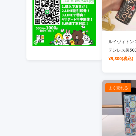
ルイヴィトン 
テンレス製50
保温杯
¥9,800(税込)
よく売れる