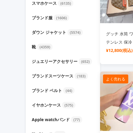
スマホケース
(6135)
ブランド服
(1606)
ダウン ジャケット
(5574)
グッチ 水筒 
テンレス 保冷
靴
(4359)
熱 マグボトル
¥12,800(税込)
ジュエリーアクセサリー
(652)
ブランドスーツケース
(183)
よく売れる
ブランド ベルト
(44)
イヤホンケース
(575)
Apple watchバンド
(77)