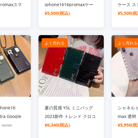
7promaxスマ
iphone1616promaxケー
ケース ス
キラ 輝くラ
ス カメラレンズ保護 新品
¥5,500(税込)
カラフル Y
¥5,500(税
 レンズ保護
YSL アイフォーン15Plus
iphone1
6pro16ケース
15proスマホケース 女子
ー ネック
 TPUケース
大人 おしゃれ ブランドロ
防止 ハイブ
よく売れる
よく売れる
ゴ iphone1413proカバー
14 13ケ
proケース レ
指紋防止 かっこいい
ョルダー 
ト プレゼン
hone16
夏の質感 YSL ミニバッグ
シャネル ip
tra Google
2023新作 トレンド クロコ
max 透明 
uos R9
ダイル風 チェーン付き 斜
¥6,340(税込)
iPhone 1
¥5,950(税
¥8,500
I ハイブランド
めがけ 携帯電話バッグ
ース 全面