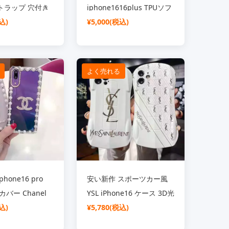
トラップ 穴付き
iphone1616plus TPUソフ
SL
込)
トケース ブラック 流行り
¥5,000(税込)
5pro15plusカバ
YSL
ストラップ落下
iphone15promax15proス
ランドiphone
マホケース 軽量 薄型 耐衝
よく売れる
ース レデイース シ
撃 ハイブランド
オシャレ
iphone14pro1312ケース
おしゃれ
hone16 pro
安い新作 スポーツカー風
カバー Chanel
YSL iPhone16 ケース 3D光
6plus/16 携帯ケ
込)
沢 カートゥーンデザイン
¥5,780(税込)
保護 可愛い キラ
IMD 人気モデル