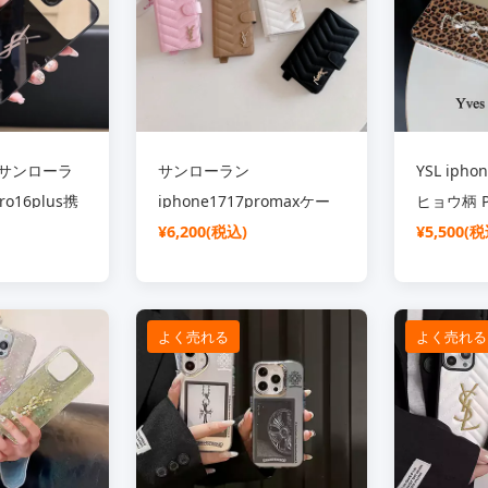
o1413スマホ
おしゃれ
ド お 揃い
ヴサンローラ
サンローラン
YSL iph
ro16plus携
iphone1717promaxケー
ヒョウ柄 
き 背面ガラ
ス 手帳型 ラムスキン V型
¥6,200(税込)
ロゴ イヴ
¥5,500(税
フォン
レザー 背面 ベルト付き ysl
iphone1
5カバー ミラー
iphone16pro16スマホケ
メッキケー
ース 財布型 小銭入れ カー
い間使用 ブ
よく売れる
よく売れる
o13ケース ブ
ド入れ 多機能 ブランド
iphone1
ション
iphone15pro14plusケー
ース 大人
ス レデイース おしゃれ