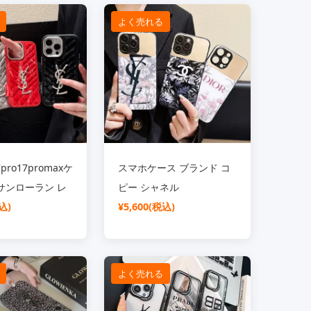
ス
よく売れる
7pro17promaxケ
スマホケース ブランド コ
サンローラン レ
ピー シャネル
メッキ レンズ保
込)
iphone16pro16plusケー
¥5,600(税込)
ゴ キラキラ
ス 背面 ガラス 鏡付き YSL
16pro16携帯ケー
iphone15pro15promax携
ース 高级 おしゃ
帯ケース かわいい 花 画面
よく売れる
 1514ケース ブ
保護 ミラー 付き DIOR ア
気
イフォーン1413proケース