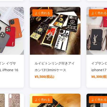
YSLイヴサンロ
iPhone 16対応 定番デザイ
キラ パー
ースカバー
ン SC21040717
SC210325
よく売れる
よく売れる
イン イヴサ
ルイビトンリング付きアイ
イブサン
iPhone 16
ホン1313miniケース
iphone1
ース 無地 金属
Chanel iPhone13Pro Max
¥5,500(税込)
ス 手帳型
¥6,300(税
耐衝撃 快適
鏡面 カバー YSLアイフォン
iphone1
031628
1212 mini 携帯ケース シ
ケース 財
ャネル 花柄 iphone12
ス スタンド
よく売れる
よく売れる
pro12pro max カバー ル
フォン151