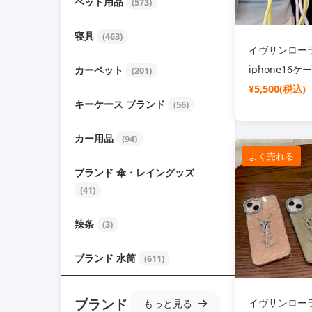
ペット用品
(573)
寝具
(463)
イヴサンロー
iphone16
カーペット
(201)
iphone16pr
¥5,500(税込)
キーケース ブランド
(56)
マホケース 水
ション 綺麗 ブ
カー用品
(94)
アイフォーン
よく売れる
15pro14pr
ブランド 傘・レイングッズ
トラップ付き
(41)
ファッション
辣条
(3)
ブランド 水筒
(611)
ブランド
イヴサンロー
もっと見る