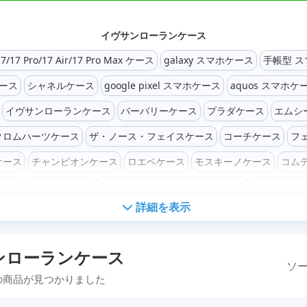
イヴサンローランケース
7/17 Pro/17 Air/17 Pro Max ケース
galaxy スマホケース
手帳型 
ース
シャネルケース
google pixel スマホケース
aquos スマホケ
イヴサンローランケース
バーバリーケース
プラダケース
エムシ
クロムハーツケース
ザ・ノース・フェイスケース
コーチケース
フ
ケース
チャンピオンケース
ロエベケース
モスキーノケース
コム
ケース
カウズケース
ヴィヴィアン ウエストウッケース
iPhone16/1
詳細を表示
hone15/15 Pro/15 Plus/15 Pro Max ケース
iPhone14/14 Pro/14 Pl
e12/12 Pro/12 mini/12 Pro Max ケース
iPhone11/11 Pro/11 Pro M
ンローランケース
lus / 6s / 6s Plus ケース
iPhone SE / SE2 / SE3 ケース
Galaxy S24 /
ソー
の商品が見つかりました
Galaxy Aシリーズケース
Google Pixel 9/9Pro/9Pro XL/9Pro Fol