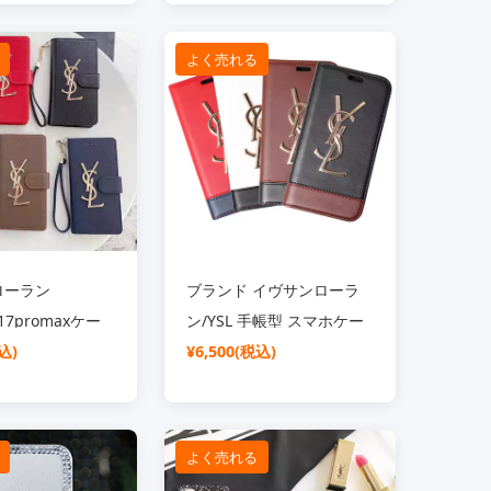
ルの装飾
SC21031652
01
よく売れる
ローラン
ブランド イヴサンローラ
717promaxケー
ン/YSL 手帳型 スマホケー
 スライド式
込)
ス
¥6,500(税込)
6pro16plus携帯
布型 カード ケー
機能 YLS アイ
よく売れる
413ケース スト