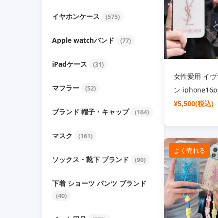
iphone15pr
イヤホンケース
(575)
ケース ブラン
Apple watchバンド
(77)
iPadケース
(31)
女性愛用 イ
マフラー
(52)
ン iphone16p
帯ケース 鏡付
¥5,500(税込)
ブランド 帽子・キャップ
(164)
ス YSL アイ
15promax1
マスク
(161)
付き かわいい
よく売れる
iphone14pr
ソックス・靴下 ブランド
(90)
ランド ファッ
下着 ショーツ パンツ ブランド
(40)