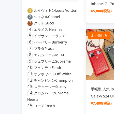
iphone17 1
1
ルイヴィトンLouis Vuitton
ホケース キラ
¥5,800(税込)
2
シャネルChanel
インストーン
3
グッチGucci
ysl iPhone1
4
エルメス Hermes
ソフト 耐衝撃
5
よく売れる
イヴサンローランYSL
ハイブランド
6
バーバリーBurberry
iphone1515
7
プラダPrada
デイース ギフ
8
エムシーエムMCM
9
ト
シュプリームSupreme
10
フェンディFendi
11
オフホワイトOff White
12
チャンピオンChampion
13
ステューシーStussy
手帳型 人気 ip
14
クロムハーツChrome
Galaxy S24 Ul
Hearts
Pixel 9Pro Aq
¥7,480(税込)
15
コーチCoach
Xperia 1 V