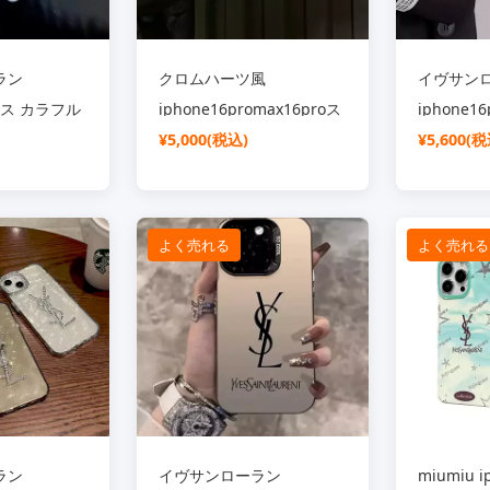
ラン
クロムハーツ風
イヴサン
ケース カラフル
iphone16promax16proス
iphone1
o16promaxス
マホケース IMD 新作 アイ
¥5,000(税込)
ー 箔押し
¥5,600(税
滴 グラデー
ホン15Pro15plus
マックス1
ランド YSL
CHROME HEARTS 携帯ケ
タルロゴ 高
ース 十字架 ホイールマー
ジュ
よく売れる
よく売れる
omaxケース ス
ク 光沢感 ブランド
iphone1
 レデイース
iphone14pro13promaxユ
ース レデ
ニセックスケース 大人 か
ランドiph
わいい
ブラックホ
ション
ラン
イヴサンローラン
miumiu i