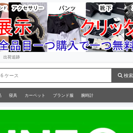
出荷追跡
検
品
寝具
カーペット
ブランド服
腕時計