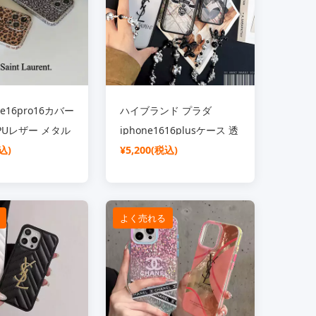
レデイースおしゃれ
one16pro16カバー
ハイブランド プラダ
PUレザー メタル
iphone1616plusケース 透
サンローラン
込)
明 かわいい YSL アイフォ
¥5,200(税込)
5promax15電気
ーン 15 15promax携帯ケ
ス 全面保護 長
ースレデイース 流行り ス
ランド ysl
トラップ付き
よく売れる
4pro13スマホケ
iphone1413proクリアケ
 女性おしゃれ
ース ファッション
BALENCIAGA