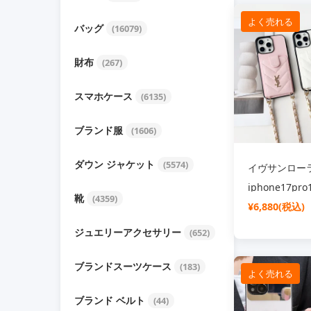
Google Pixel 7 / 7 Pro / 7A ケース
Google Pixel 6 /
よく売れる
バッグ
(16079)
財布
(267)
スマホケース
(6135)
ブランド服
(1606)
ダウン ジャケット
(5574)
イヴサンロー
iphone17pr
靴
(4359)
ース スマホ 
¥6,880(税込)
めがけ 携帯ケー
ジュエリーアクセサリー
(652)
タルロゴ iPhon
ケース キル
ブランドスーツケース
(183)
よく売れる
ー カードケー
ブランド ベルト
(44)
付き 落下防止