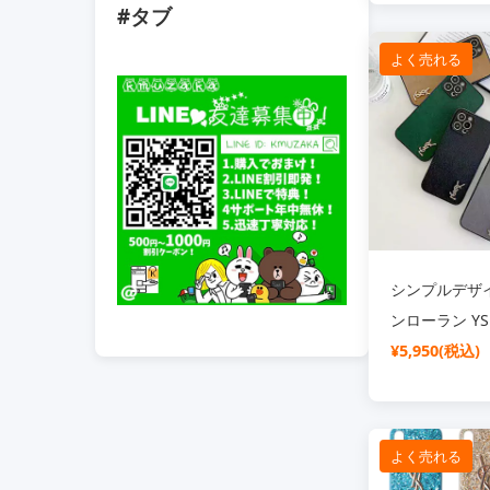
#タブ
カード 収納 
ーラン 革 ケ
よく売れる
SC21040718
シンプルデザ
ンローラン YSL 
Pro Max ケ
¥5,950(税込)
ロゴ付き 四隅
な手触り SC21
よく売れる