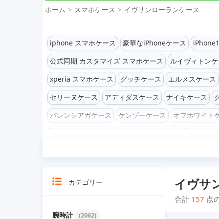
ホーム
スマホケース
イヴサンローランケース
iphone スマホケース
豪華なiPhoneケース
iPhone1
公式同期 カスタマイズ スマホケース
ルイヴィトンケ
xperia スマホケース
グッチケース
エルメスケース
セリーヌケース
アディダスケース
ナイキケース
バレンシアガケース
ケンゾーケース
オフホワイト
ディズニーケース
マイケルコースケース
ゴヤール
iPhone 16 / 16 Pro / 16 Plus / 16 Pro Max ケース
iP
iPhone13/13 Pro/13 mini/13 Pro Max ケース
iPhon
イヴサ
カテゴリー
iPhone 7 / 7 Plus / 8 / 8 Plus ケース
iPhone 6 / 6 P
合計
157
点
Galaxy Zシリーズケース
Galaxy Noteシリーズケース
腕時計
(2062)