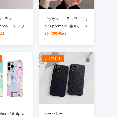
ローラン
イヴサンローランアイフォ
6proケース レザ
ン16promax16携帯ケース
アイホン16プロ
込)
ピンク 可愛い chanel
¥5,400(税込)
6携帯ケース メ
iphone15pro15ケース 菱
级 YSL カナー
形 グラデーション 大人 レ
デイース
よく売れる
5pro15promaxケ
iphone14pro13promax携
イース 可愛い ブ
帯ケースブランドイタズラ
one1413ケース
風
ワイト ファッ
phone1616pro
バーバリー