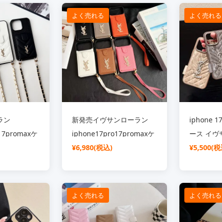
 6 Pro / 6A ケース
シャオミ Xiaomi スマホケース
ミュウミュウケー
よく売れる
よく売れる
ラン
新発売イヴサンローラン
iphone 1
o17promaxケ
iphone17pro17promaxケ
ース イヴ
ショルダー 斜
ース サフィアーノ レザー
¥6,980(税込)
ザー 電気
¥5,500(税
ス YSL メ
カード収納 背面 キラキラ
護 YSLロ
e16pro16
iphone16pro16plusスマ
iphone 
ティングレザ
ホケース 落下防止 ストラ
ス レデイ
よく売れる
よく売れる
ス チェーン
ップ付き YSL アイフォン
れ アイホン
 人気
151413ケース レデイース
ランド 人