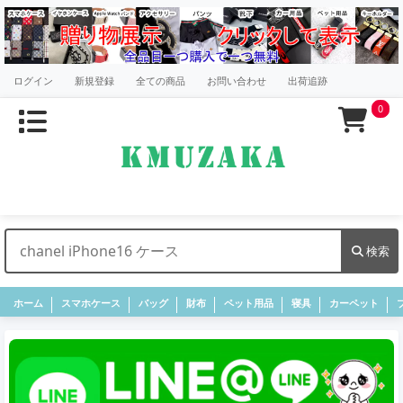
ログイン
新規登録
全ての商品
お問い合わせ
出荷追跡
0
検索
ホーム
スマホケース
バッグ
財布
ペット用品
寝具
カーペット