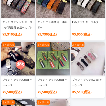
グッチ ステンレス キーリ
グッチ エンボス キーホル
LV&グッチ キーホルダー
ング 高品質 友達へのプレ
ダー
ゼント プレゼント 五金 キ
¥5,310(税込)
¥5,730(税込)
¥5,950(税込)
ーホルダー Gucci GG経典
柄 レザー ロゴ付き 新作
よく売れる
よく売れる
よく売れる
オシャレ カラフル キーホ
ルダー 送料無料
ブランド グッチ/Gucci キ
ブランド グッチ/Gucci キ
ブランド グッチ/Gucci キ
ーケース
ーケース
ーケース
¥5,500(税込)
¥5,500(税込)
¥5,510(税込)
よく売れる
よく売れる