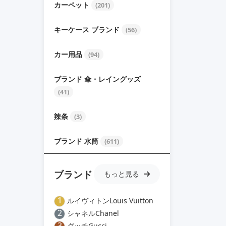
カーペット
(201)
キーケース ブランド
(56)
カー用品
(94)
ブランド 傘・レイングッズ
(41)
辣条
(3)
ブランド 水筒
(611)
ブランド
もっと見る
1
ルイヴィトンLouis Vuitton
2
シャネルChanel
3
グッチGucci