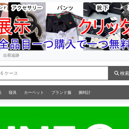
出荷追跡
検
品
寝具
カーペット
ブランド服
腕時計