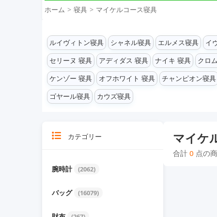
ホーム
寝具
マイケルコース寝具
ルイヴィトン寝具
シャネル寝具
エルメス寝具
イ
セリーヌ 寝具
アディダス 寝具
ナイキ 寝具
クロム
ケンゾー 寝具
オフホワイト 寝具
チャンピオン寝具
ゴヤール寝具
カウズ寝具
マイケ
カテゴリー
合計
0
点の商
腕時計
(2062)
バッグ
(16079)
財布
(267)