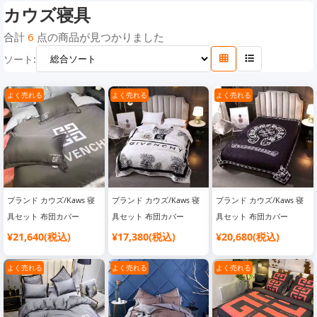
カウズ寝具
カウズ寝具
合計
6
点の商品が見つかりました
ソート:
よく売れる
よく売れる
よく売れる
ブランド カウズ/Kaws 寝
ブランド カウズ/Kaws 寝
ブランド カウズ/Kaws 寝
具セット 布団カバー
具セット 布団カバー
具セット 布団カバー
¥21,640(税込)
¥17,380(税込)
¥20,680(税込)
よく売れる
よく売れる
よく売れる