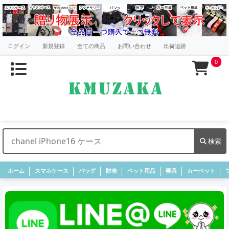
ログイン
新規登録
全ての商品
お問い合わせ
出荷追跡
0
検索
ホーム
スマホケース
バッグ
財布
ペット用品
寝具
カーペット