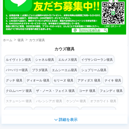
ホーム
寝具
カウズ寝具
カウズ寝具
ルイヴィトン寝具
シャネル寝具
エルメス寝具
イヴサンローラン寝具
バーバリー寝具
プラダ寝具
エムシーエム寝具
シュプリーム寝具
グッチ 寝具
ディオール 寝具
セリーヌ 寝具
アディダス 寝具
ナイキ 寝具
クロムハーツ 寝具
ザ・ノース・フェイス 寝具
コーチ 寝具
フェンディ 寝具
ステューシー 寝具
バレンシアガ 寝具
ケンゾー 寝具
オフホワイト 寝具
チャンピオン寝具
ロエベ 寝具
モスキーノ寝具
コムデギャルソン 寝具
詳細を表示
ヴェルサーチ 寝具
ディズニー寝具
マイケルコース寝具
ゴヤール寝具