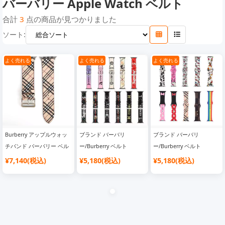
バーバリー Apple Watch ベルト
フェンディApple Watch ベルト
エムシーエム Apple Watch ベルト
合計
3
点の商品が見つかりました
ソート:
よく売れる
よく売れる
よく売れる
Burberry アップルウォッ
ブランド バーバリ
ブランド バーバリ
チバンド バーバリー ベル
ー/Burberry ベルト
ー/Burberry ベルト
ト交換 革ベルト レザーベ
¥7,140(税込)
¥5,180(税込)
¥5,180(税込)
ルト 経典チェック柄 腕時
計ベルト ウォッチバンド
装着簡単 38mm 40mm
42mm 44mm スタイリッ
シュ ビジネス 男女兼用