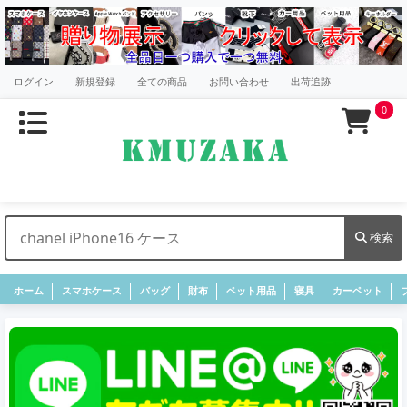
ログイン
新規登録
全ての商品
お問い合わせ
出荷追跡
0
検索
ホーム
スマホケース
バッグ
財布
ペット用品
寝具
カーペット