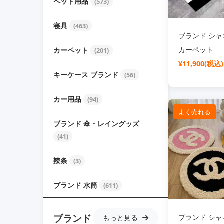
ペット用品
(573)
寝具
(463)
ブランド シャネ
カーペット
カーペット
(201)
¥11,900(税込)
キーケース ブランド
(56)
カー用品
(94)
よく売れる
ブランド 傘・レイングッズ
(41)
辣条
(3)
ブランド 水筒
(611)
ブランド
ブランド シャネ
もっと見る