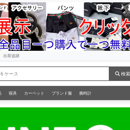
出荷追跡
検
品
寝具
カーペット
ブランド服
腕時計