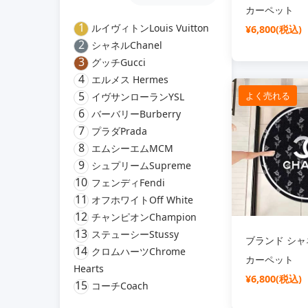
カーペット
1
ルイヴィトンLouis Vuitton
¥6,800(税込)
2
シャネルChanel
3
グッチGucci
4
エルメス Hermes
5
よく売れる
イヴサンローランYSL
6
バーバリーBurberry
7
プラダPrada
8
エムシーエムMCM
9
シュプリームSupreme
10
フェンディFendi
11
オフホワイトOff White
12
チャンピオンChampion
13
ステューシーStussy
ブランド シャネ
14
クロムハーツChrome
カーペット
Hearts
¥6,800(税込)
15
コーチCoach