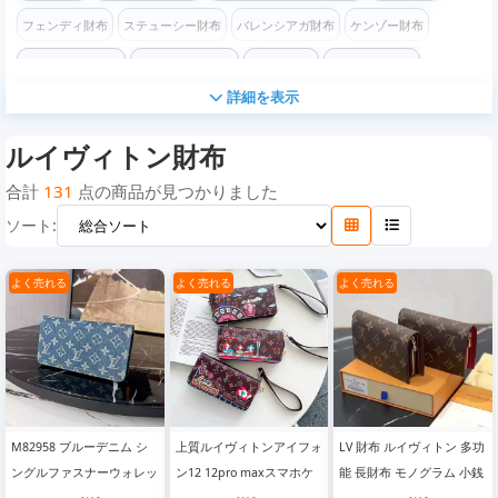
フェンディ財布
ステューシー財布
バレンシアガ財布
ケンゾー財布
オフホワイト財布
チャンピオン財布
ロエベ 財布
モスキーノ財布
詳細を表示
コムデギャルソン 財布
ヴェルサーチ 財布
ディズニー 財布
ルイヴィトン財布
マイケルコース財布
ゴヤール財布
カウズ財布
合計
131
点の商品が見つかりました
ソート:
よく売れる
よく売れる
よく売れる
M82958 ブルーデニム シ
上質ルイヴィトンアイフォ
LV 財布 ルイヴィトン 多功
ングルファスナーウォレッ
ン12 12pro maxスマホケ
能 長財布 モノグラム 小銭