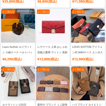
トシリーズ ジッピーファ
ース LV 財布型カード収納
入れ カードポケット付き
¥25,800(税込)
¥8,800(税込)
¥11,980(税込)
スナーウォレット モノグ
iphone12 miniカバー ビジ
ラウンドファスナー 札入
ラムジャカードデニムが再
ネス風ブランド柄 ルイヴ
れ メンズ レディース 大容
よく売れる
よく売れる
よく売れる
登場 サイズ：
ィトン iphone11 11pro
量 ビジネスバッグ
19.5×10.5×2.5cm。
max ケース クリスマス風
ストラップ付き レザー製
アイフォン8 7plus携帯カ
バー 手帳型
Louis Vuitton ルイヴィト
レデイース 人気 おしゃれ
LOUIS VUITTON アイフォ
ン 小銭ケース ベルトバッ
芸能人愛用 ヴィトン 長財
ンXS MAXケース エンボス
グ 小銭入れ モノグラム 財
布 ビジネス風 流行り
加工 LV iPhoneXR XS
¥6,290(税込)
¥12,800(税込)
¥12,000(税込)
布 円形ボックス型 金具ロ
vuitton
8PLUSカバー 高級
ゴ 革 斜めがけバッグ 大人
よく売れる
よく売れる
よく売れる
気 海外販売
ルイヴィトン LOUIS
新作の ブランド ミニ財布
ハイブランド ルイビトン