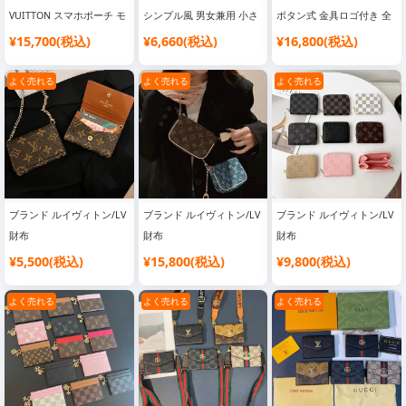
VUITTON スマホポーチ モ
シンプル風 男女兼用 小さ
ボタン式 金具ロゴ付き 全
ノグラム柄 大容量 ポシェ
め vuitton小銭入れ ファス
機種対応 アイフォン12 ギ
¥15,700(税込)
¥6,660(税込)
¥16,800(税込)
ットトランク チェーンバ
ナー式 カジュアル
ャラクシーnote20携帯ケ
ッグ 小物収納
ース ヴィトン 流行り 横開
よく売れる
よく売れる
よく売れる
iphoneandroidスマホケー
き クロスボディ 彼女への
ス全機種対応 斜めがけ ミ
プレゼント 上品 人造革 小
ニバッグ
銭収納 送料無料
ブランド ルイヴィトン/LV
ブランド ルイヴィトン/LV
ブランド ルイヴィトン/LV
財布
財布
財布
¥5,500(税込)
¥15,800(税込)
¥9,800(税込)
よく売れる
よく売れる
よく売れる