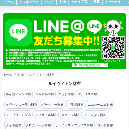
ホーム
スマホケース
バッグ
財布
ペット用品
寝具
カーペット
ホーム
財布
ルイヴィトン財布
ルイヴィトン財布
ルイヴィトン財布
シャネル財布
グッチ財布
エルメス財布
イヴサンローラン財布
バーバリー財布
プラダ財布
エムシーエム財布
シュプリーム財布
ディオール財布
セリーヌ財布
アディダス財布
ナイキ財布
クロムハーツ財布
ザ・ノース・フェイス財布
コーチ財布