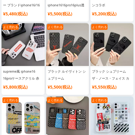
ー ブランドiphone16/16
iphone1616pro16plus透
ンコラボ
pro/15ケース 経典 メンズ
明ケース男女兼用 人気
iphone1616promaxクリア
¥5,480(税込)
¥5,500(税込)
¥5,200(税込)
個性潮 ファッションシン
supreme アイフォン
ケース 挟む アイフォン
プル 安い 大人気ブランド
15promax15proシリコン
16plus 16proシリコン携帯
よく売れる
よく売れる
よく売れる
シュプリーム ステューシ
携帯ケース耐衝撃 流行り
ケース透明 オタク
ー スマホケース
個性潮 ブランド
SUPRME LV
SC24080728
iphone141312スマホケー
iphone151413カバー 耐衝
ス 高校生 激安
撃 大人 シンプルおしゃれ
supreme風 iphone16
ブラック ルイヴィトン シ
ブラック シュプリーム
16proケースアクリル 赤
ュプリーム
ザ・ノース・フェイス カ
プリントロゴ シュプリー
iphone16/16proケース ソ
ウズ ハイブランド
¥5,800(税込)
¥5,500(税込)
¥5,550(税込)
ム 大人 オシャレスポーツ
フトゴーム 薄型 字母ブラ
iphone16/16pro/15ケース
風iphoneスマホケース
ンドロゴSC23041902
ソフトゴーム つや消し 字
よく売れる
よく売れる
よく売れる
SC2407181601
母 ブランドロゴ
SC23032207