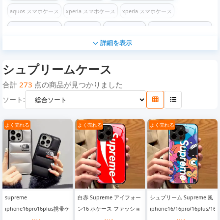
aquos スマホケース
xperia スマホケース
xperia スマホケース
xperia スマホケース
グッチケース
エルメスケース
イヴサンローランケース
詳細を表示
バーバリーケース
プラダケース
エムシーエムケース
シュプリームケース
シュプリームケース
ディオールケース
セリーヌケース
アディダスケース
ナイキケース
クロムハーツケース
ザ・ノース・フェイスケース
コーチケース
合計
273
点の商品が見つかりました
ソート:
フェンディケース
ステューシーケース
バレンシアガケース
ケンゾーケース
オフホワイトケース
チャンピオンケース
ロエベケース
モスキーノケース
よく売れる
よく売れる
よく売れる
コムデギャルソン ケース
ヴェルサーチケース
ディズニーケース
マイケルコースケース
ゴヤールケース
カウズケース
ヴィヴィアン ウエストウッケース
iPhone16/16 Pro/16e/16 Plus/16 Pro Max ケース
supreme
白赤 Supreme アイフォー
シュプリーム Supreme 風
iPhone 16 / 16 Pro / 16 Plus / 16 Pro Max ケース
iphone16pro16plus携帯ケ
ン16 ホケース ファッショ
iphone16/16pro/16plus/16p