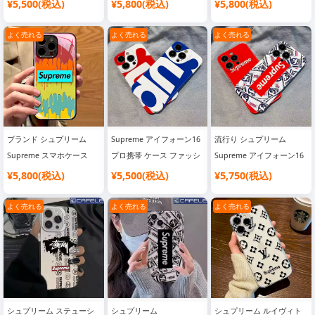
ース ダウンジャケット PU
ン 流行り シュプリーム
max ケース ファッション
¥5,500(税込)
¥5,800(税込)
¥5,800(税込)
iPhone15/15 Pro/15 Plus/15 Pro Max ケース
レザー 高校生 JK ノースフ
Supreme スマホケース ハ
可愛い シュプリーム スマ
iPhone14/14 Pro/14 Plus/14 Pro Max ケース
ェイス
イブランドSC24081429
ホケース SC24081428
よく売れる
よく売れる
よく売れる
iphone15promax14ソフト
iPhone13/13 Pro/13 mini/13 Pro Max ケース
ケース ロゴプリント 耐衝
iPhone12/12 Pro/12 mini/12 Pro Max ケース
撃 シュプリーム galaxy
s25スマホケースブランド
iPhone11/11 Pro/11 Pro Max ケース
iPhone X / XR / XS / XS Max ケース
専門店
iPhone 7 / 7 Plus / 8 / 8 Plus ケース
iPhone 6 / 6 Plus / 6s / 6s Plus ケース
ブランド シュプリーム
Supreme アイフォーン16
流行り シュプリーム
Supreme スマホケース
プロ携帯 ケース ファッシ
Supreme アイフォーン16
iPhone SE / SE2 / SE3 ケース
Galaxy S24 / S24 Plus / S24 Ultra ケース
iphone16/15pro/16promax
ョン 流行り 人気 シュプリ
カバー 高级 流行り 安い
¥5,800(税込)
¥5,500(税込)
¥5,750(税込)
Galaxy Sシリーズケース
Galaxy Zシリーズケース
Galaxy Noteシリーズケース
ケース おしゃれ 可愛い
ーム iphone16promax ス
シュプリーム iphone スマ
SC24081427
マホケースSC24081426
ホケースSC24081425
よく売れる
よく売れる
よく売れる
Galaxy Aシリーズケース
Google Pixel 9/9Pro/9Pro XL/9Pro Foldケース
Google Pixel 8 / 8 Pro / 8A ケース
Google Pixel 7 / 7 Pro / 7A ケース
Google Pixel 6 / 6 Pro / 6A ケース
シャオミ Xiaomi スマホケース
ミュウミュウケース
シュプリーム ステューシ
シュプリーム
シュプリーム ルイヴィト