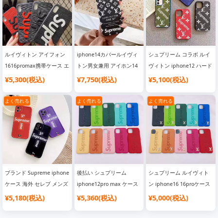
掛け おしゃれ 男女兼用 ア
イフォン16pro
max/15/15pro IMD カバー
おすすめ SC21031609
ルイヴィトン アイフォン
iphone14カバールイヴィ
シュプリーム コラボ ルイ
1616promax携帯ケース エ
トン男女兼用 アイホン14
ヴィトン iphone12 ハード
ピ シリコン Supreme
pro 保護ケース ビトン シ
ケース 超オシャレ
¥5,300(税込)
¥7,750(税込)
¥5,100(税込)
iphone15plus15ケース 3D
ュプリーム カバー ソフト
iphone12mini12pro max
浮き彫りアルファベット元
iphone13 海外販売カバー
ケース supreme louis
よく売れる
よく売れる
よく売れる
素 波テクスチャ 芸能人愛
ヴィトンアイホン13pro
vuittonコラボ アイフォン
用 LV Supreme
max
11XXRスマホケース 耐衝
Iphone14131211保護ケー
撃 iphone8カバー ジャケ
ス に在庫あり
ット 目立つ
ブランド Supreme iphone
後払い シュプリーム
シュプリーム ルイヴィト
ケース 海外 セレブ メンズ
iphone12pro max ケース
ン iphone16 16proケース
IMD シンプル 純正
型押し アイフォン
エンボス 皮製 通勤風
¥5,180(税込)
¥5,360(税込)
¥5,000(税込)
iphone16/6Pro ケース シ
12pro11pro max カバー
supreme
ュプリーム iphone11pro
ストライプ Supreme スマ
iphone15promax15スマホ