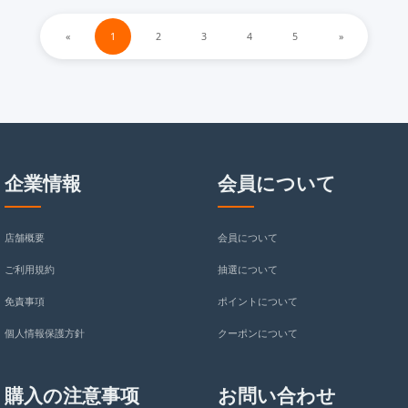
ケース ハイ ブランド
ホケース12 おそろい
ケース 字母プリント カラ
«
1
2
3
4
5
»
SC20122241
iphone12 mini携帯ケース
フル LV メタルロゴ Galaxy
シンプル おしゃれ
s25s25ultraケースメンズ
レデイース 人気 可愛い
企業情報
会員について
店舗概要
会員について
ご利用規約
抽選について
免責事項
ポイントについて
個人情報保護方針
クーポンについて
購入の注意事项
お問い合わせ