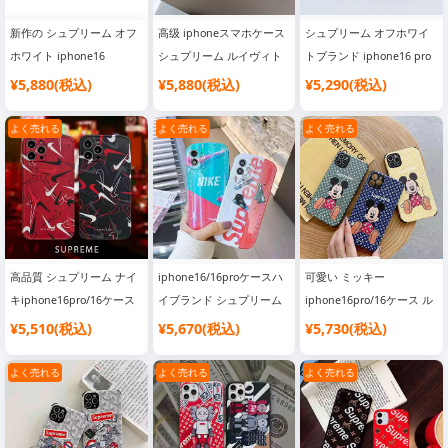
新作の シュプリーム オフ
高级 iphoneスマホケース
シュプリーム オフホワイ
ホワイト iphone16
シュプリーム ルイヴィト
トブランド iphone16 pro
pro/16pro max半透明 ケ
ンiphone16ブランド人気
max 人気 スマホケース 男
¥5,880(税込)
¥5,880(税込)
¥5,290(税込)
ース 綺麗SC22110919
ケース SC22080249
女兼用 シュプリーム オフ
ホワイトスマホケース
よく売れる
よく売れる
よく売れる
SC21040713
高品質 シュプリーム ナイ
iphone16/16proケースハ
可愛い ミッキー
キiphone16pro/16ケース
イブランド シュプリーム
iphone16pro/16ケース ル
欧米風 シュプリーム ナイ
ナイキ ブランド英字プリ
イヴィトン シュプリーム
¥5,510(税込)
¥5,670(税込)
¥5,730(税込)
キ ハイブランドスマホケ
ント付きSupreme Nikeス
ディズニースマホケースブ
ースSC21040706
マホケース 送料無料
ランドSC21040124
よく売れる
よく売れる
よく売れる
SC21040138