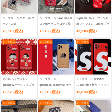
シュプリーム ゴヤール ブ
シュプリーム Kaws 潮流風
supreme カバー ブランド
ランド人気
スマホケース パロディ風
柄 アイフォン 12mini ブラ
iphone16pro/16ケース高
iphone16pro/16ケースカ
ンド風iphone12 pro lv人
¥5,510(税込)
¥5,180(税込)
¥5,510(税込)
級 男女兼用SC21040113
ップル用SC21032342
気保護ケース 2色
SC21032335
よく売れる
よく売れる
よく売れる
売れ筋 ルイヴィトン
シュプリーム
シュプリーム スマホケー
iphone12ケース シュプリ
iphone16/16promax ケー
ス supreme 新作 アイフォ
ーム iphone12proケース
ス ブランド メンズ
ン16pro max ケース コピ
¥5,620(税込)
¥5,510(税込)
¥5,620(税込)
ルイヴィトン シュプリー
supreme スマホケース ノ
ー IMD 面白い 個性的
ムiphoneスマホケース ブ
ース フェイス 2024
SC21031601
よく売れる
よく売れる
よく売れる
ランドSC21032333
iphone16plus ケース 首