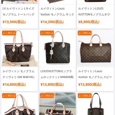
LV ルイヴィトン Lサイズ
ルイヴィトンLouis
ルイヴィトンLOUIS
モノグラム トートバッグ
Vuitton モノグラム サック
VUITTONモノグラムネヴ
ポーチ付き M40990|バッ
プラ M51140|スーパーコ
ァーフルMM M40156|ス
¥13,500(税込)
¥14,200(税込)
¥8,800(税込)
グブランド レディース
ピー 優良サイト
ーパーコピー 優良サイト
よく売れる
よく売れる
よく売れる
ルイヴィトン モノグラム
LOUISVUITTONモノグラ
ルイヴィトンLouis
ティヴォリ GM M40145|
ムロックイットM40606鞄
Vuitton モノグラム スピー
韓国流行り ブランドバッ
ハンドバッグ|人気 ブラン
ディ40 M41522|人気 ブラ
¥14,800(税込)
¥13,800(税込)
¥13,800(税込)
グ
ド バッグ
ンド バッグ
よく売れる
よく売れる
よく売れる