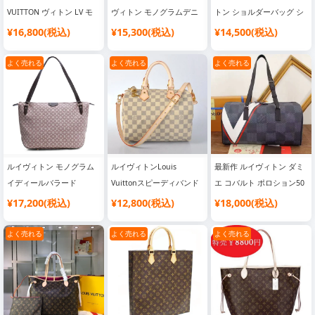
VUITTON ヴィトン LV モ
ヴィトン モノグラムデニ
トン ショルダーバッグ シ
ノグラム イディール バッ
ム『サンライト』
ョルダーポーチ M40780|
¥16,800(税込)
¥15,300(税込)
¥14,500(税込)
グ トートバッグ ネヴァー
M40411|ブランドバッグ
ブランド風 バッグ 激安 高
フルMM フザン M40513
コピー おすすめ
品質
よく売れる
よく売れる
よく売れる
2012新作|ブランド風 バッ
グ 激安 高品質
ルイヴィトン モノグラム
ルイヴィトンLouis
最新作 ルイヴィトン ダミ
イディールバラード
Vuittonスピーディバンド
エ コバルト ポロション50
M40572|人気 ブランド バ
リエール25 N40390 ダミ
N44013|人気 ブランド バ
¥17,200(税込)
¥12,800(税込)
¥18,000(税込)
ッグ
エアズール|韓国流行り ブ
ッグ
ランドバッグ
よく売れる
よく売れる
よく売れる