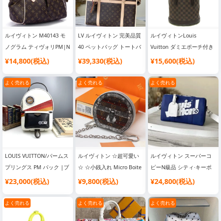
ルイヴィトン M40143 モ
LV ルイヴィトン 完美品質
ルイヴィトンLouis
ノグラム ティヴォリPM|N
40 ペットバッグ トートバ
Vuitton ダミエポーチ付き
級 ブランド コピー バッグ
ッグ|人気 ブランド バッ
N42240 ポーチ付き|ブラ
¥14,800(税込)
¥39,330(税込)
¥15,600(税込)
グ
ンド風 バッグ 激安 高品質
よく売れる
よく売れる
よく売れる
LOUIS VUITTON/パームス
ルイヴィトン ☆超可愛い
ルイヴィトン スーパーコ
プリングス PM パック |ブ
☆ ☆小銭入れ Micro Boite
ピーN級品 シティ·キーポ
ランド風 バッグ 激安 高品
Chapeau|ブランドバッグ
ル MM バッグ M58747
¥23,000(税込)
¥9,800(税込)
¥24,800(税込)
質
コピー おすすめ
よく売れる
よく売れる
よく売れる