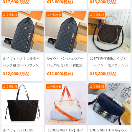
ンドリエール 45|ブランド
ダーバッグ N43740|ブラ
ムネヴァーフルGM|韓国
¥17,600(税込)
¥13,800(税込)
¥13,800(税込)
バッグ コピー おすすめ
ンド風 バッグ 激安 高品質
流行り ブランドバッグ
よく売れる
よく売れる
よく売れる
ルイヴィトン ショルダー
ルイヴィトン ショルダー
2017年新作通販ルイヴィ
バッグ鞄 カバン |ブラン
バッグ鞄 カバン |韓国流
トン ハンド モノグラム シ
ドバッグ コピー 通販
行り ブランドバッグ
ョルダーバッグ M43740|
¥12,000(税込)
¥12,000(税込)
¥13,800(税込)
ブランドバッグ コピー お
すすめ
よく売れる
よく売れる
よく売れる
ルイヴィトン LOUIS
【LOUIS VUITTON】ルイ
LOUIS VUITTON ルイヴィ