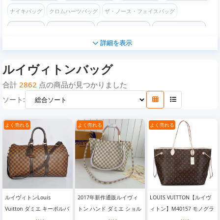
ナイキバッグ
クロムハーツバッグ
ザ・ノース・フェイスバッグ
コーチバッグ
フェンディバッグ
ステューシーバッグ
バレンシアガバッグ
詳細を表示
ケンゾーバッグ
オフホワイトバッグ
チャンピオンバッグ
ロエベバッグ
ルイヴィトンバッグ
モスキーノバッグ
コムデギャルソン バッグ
ヴェルサーチ バッグ
ディズニー バッグ
マイケルコースバッグ
ゴヤールバッグ
カウズバッグ
合計
2862
点の商品が見つかりました
ソート:
ヴァレンティノバッグ
ボッテガヴェネタバッグ
よく売れる
よく売れる
よく売れる
ルイヴィトンLouis
2017年新作通販ルイヴィ
LOUIS VUITTON【ルイヴ
Vuitton ダミエ キーポルバ
トン ハンド ダミエ ショル
ィトン】M40157 モノグラ