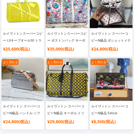
ルイヴィトンスーパーコピ
ルイヴィトンスーパーコピ
ルイヴィトン スーパーコ
ー LVキープオール50 トラ
ー ボストンバッグ キーポ
ピーN級品 ポシェットメテ
ベルバッグ モノグラム刺
ル・バンドリエール 50 ボ
ィス バッグ M45823
¥25,600(税込)
¥35,000(税込)
¥24,800(税込)
繍 シースルーパターン ト
ストンバッグ M21863
ラベルバッグ イエロー
よく売れる
よく売れる
よく売れる
M55380
ルイヴィトン スーパーコ
ルイヴィトン スーパーコ
ルイヴィトン スーパーコ
ピーN級品 ハンドル·ソフ
ピーN級品 キーポル·トリ
ピーN級品 Felicie
トトランクバッグ M45885
アングル 50 バッグ
Pochetteバッグ M80859
¥24,800(税込)
¥29,800(税込)
¥8,500(税込)
M44840