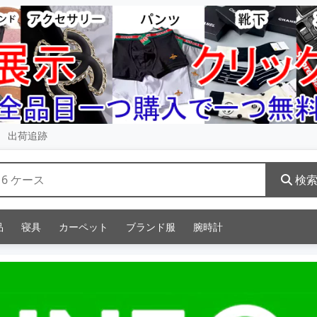
出荷追跡
検
品
寝具
カーペット
ブランド服
腕時計