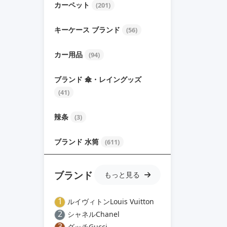
カーペット
(201)
キーケース ブランド
(56)
カー用品
(94)
ブランド 傘・レイングッズ
(41)
辣条
(3)
ブランド 水筒
(611)
ブランド
もっと見る
1
ルイヴィトンLouis Vuitton
2
シャネルChanel
3
グッチGucci