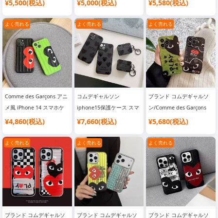
iphone17pro/17promax
Comme des Garçons 新品
ドプロ カバー 安い エアー
¥5,500(税込)
¥5,000(税込)
¥5,580(税込)
iPhone15/15 Pro/15 Plus/15 Pro Max ケース
携帯ケース スーツケース
可愛い iphone 12カバー
ポッズ カバー bluetooth
iPhone14/14 Pro/14 Plus/14 Pro Max ケース
型 マグネット吸着
黒い 赤い ハート プレイ
case スーツケース型 ロゴ
よく売れる
よく売れる
よく売れる
COMME des GARÇONS
アイホン11X8プラス携帯
付き コムデギャルソン イ
iPhone13/13 Pro/13 mini/13 Pro Max ケース
iPhone16/16pro ケース 高
カバー PLAY カップル用
ヤホン ケース
iPhone12/12 Pro/12 mini/12 Pro Max ケース
品質 男女兼用 ブランド
iphone15/14proケース メ
iPhone11/11 Pro/11 Pro Max ケース
iPhone X / XR / XS / XS Max ケース
ッキ 耐衝撃 新作 芸能人愛
用
iPhone 7 / 7 Plus / 8 / 8 Plus ケース
iPhone 6 / 6 Plus / 6s / 6s Plus ケース
Comme des Garçons アニ
コムデギャルソン
ブランド コムデギャルソ
メ風 iPhone 14 スマホケ
iphone15保護ケース スマ
ン/Comme des Garçons
iPhone SE / SE2 / SE3 ケース
Galaxy S24 / S24 Plus / S24 Ultra ケース
ース ハイブランド コムデ
ホケース おしゃれ
スマホケース
¥4,860(税込)
¥7,660(税込)
¥5,680(税込)
Galaxy Sシリーズケース
Galaxy Zシリーズケース
Galaxy Noteシリーズケース
ギャルソン iphone14プロ
Comme des Garçons 大人
マックスケース カップル
気 iPhone 14 ケース
よく売れる
よく売れる
よく売れる
Galaxy Aシリーズケース
Google Pixel 9/9Pro/9Pro XL/9Pro Foldケース
に人気
Google Pixel 8 / 8 Pro / 8A ケース
Google Pixel 7 / 7 Pro / 7A ケース
Google Pixel 6 / 6 Pro / 6A ケース
シャオミ Xiaomi スマホケース
ミュウミュウケース
ブランド コムデギャルソ
ブランド コムデギャルソ
ブランド コムデギャルソ