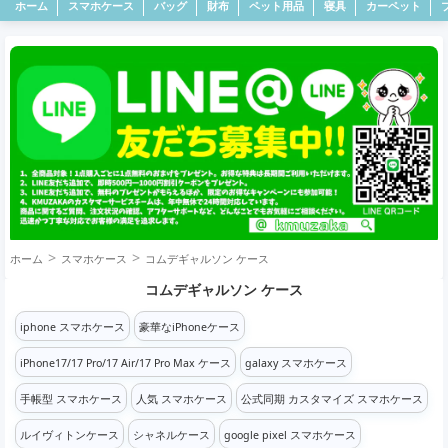
ホーム
スマホケース
バッグ
財布
ペット用品
寝具
カーペット
ホーム
スマホケース
コムデギャルソン ケース
コムデギャルソン ケース
iphone スマホケース
豪華なiPhoneケース
iPhone17/17 Pro/17 Air/17 Pro Max ケース
galaxy スマホケース
手帳型 スマホケース
人気 スマホケース
公式同期 カスタマイズ スマホケース
ルイヴィトンケース
シャネルケース
google pixel スマホケース