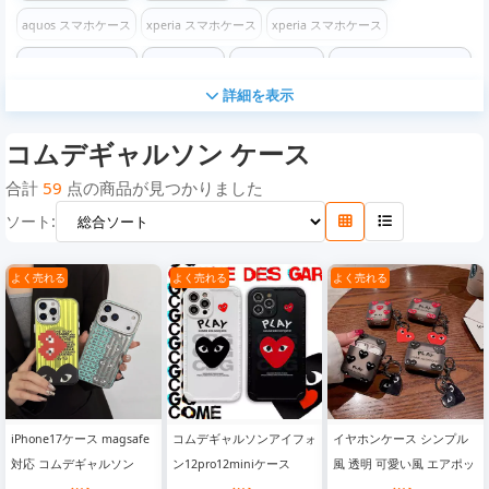
aquos スマホケース
xperia スマホケース
xperia スマホケース
xperia スマホケース
グッチケース
エルメスケース
イヴサンローランケース
詳細を表示
バーバリーケース
プラダケース
エムシーエムケース
シュプリームケース
コムデギャルソン ケース
ディオールケース
セリーヌケース
アディダスケース
ナイキケース
クロムハーツケース
ザ・ノース・フェイスケース
コーチケース
合計
59
点の商品が見つかりました
ソート:
フェンディケース
ステューシーケース
バレンシアガケース
ケンゾーケース
オフホワイトケース
チャンピオンケース
ロエベケース
モスキーノケース
よく売れる
よく売れる
よく売れる
コムデギャルソン ケース
ヴェルサーチケース
ディズニーケース
マイケルコースケース
ゴヤールケース
カウズケース
ヴィヴィアン ウエストウッケース
iPhone16/16 Pro/16e/16 Plus/16 Pro Max ケース
iPhone17ケース magsafe
コムデギャルソンアイフォ
イヤホンケース シンプル
iPhone 16 / 16 Pro / 16 Plus / 16 Pro Max ケース
対応 コムデギャルソン
ン12pro12miniケース
風 透明 可愛い風 エアポッ