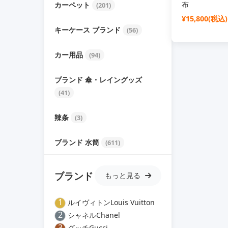
布
カーペット
(201)
¥15,800(税込)
キーケース ブランド
(56)
カー用品
(94)
ブランド 傘・レイングッズ
(41)
辣条
(3)
ブランド 水筒
(611)
ブランド
もっと見る
1
ルイヴィトンLouis Vuitton
2
シャネルChanel
3
グッチGucci