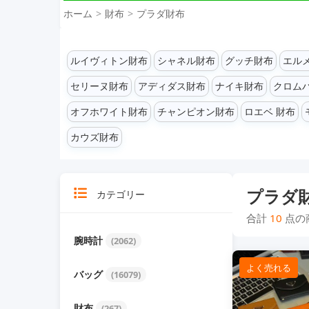
ホーム
財布
プラダ財布
ルイヴィトン財布
シャネル財布
グッチ財布
エル
セリーヌ財布
アディダス財布
ナイキ財布
クロム
オフホワイト財布
チャンピオン財布
ロエベ 財布
カウズ財布
プラダ
カテゴリー
合計
10
点の
腕時計
(2062)
よく売れる
バッグ
(16079)
財布
(267)