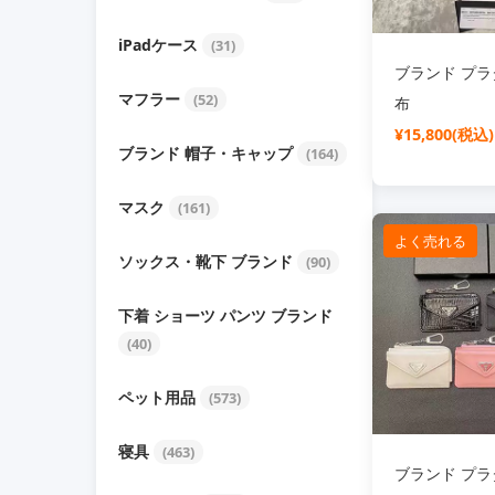
iPadケース
(31)
ブランド プラダ
マフラー
(52)
布
¥15,800(税込)
ブランド 帽子・キャップ
(164)
マスク
(161)
よく売れる
ソックス・靴下 ブランド
(90)
下着 ショーツ パンツ ブランド
(40)
ペット用品
(573)
寝具
(463)
ブランド プラダ