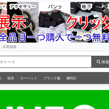
出荷追跡
検
品
寝具
カーペット
ブランド服
腕時計