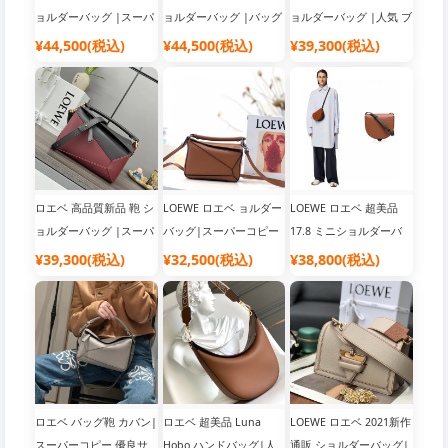
ョルダーバッグ |スーパ
ョルダーバッグ |バッグ
ョルダーバッグ |人気 ブ
ーコピー 優良サイト
ブランド レディース
ランド バッグ
¥44,500(税込)
¥44,500(税込)
¥39,300(税込)
ロエベ 高品質新品 鞄 シ
LOEWE ロエベ ョルダー
LOEWE ロエベ 超美品
ョルダーバッグ |スーパ
バッグ|スーパーコピー
17.8 ミニショルダーバ
ーコピー 優良サイト
優良サイト
ッグ|スーパーコピー 優
¥39,300(税込)
¥32,500(税込)
¥38,800(税込)
良サイト
ロエベ バッグ鞄 カバン|
ロエベ 超美品 Luna
LOEWE ロエベ 2021新作
スーパーコピー 優良サ
Hobo ハンドバッグ|人
通販 ショルダーバッグ|