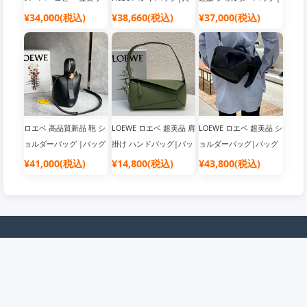
イト
気 ブランド バッグ
韓国流行り ブランドバ
¥34,000(税込)
¥38,660(税込)
¥37,000(税込)
ッグ
ロエベ 高品質新品 鞄 シ
LOEWE ロエベ 超美品 肩
LOEWE ロエベ 超美品 シ
ョルダーバッグ |バッグ
掛け ハンドバッグ|バッ
ョルダーバッグ|バッグ
ブランド レディース
グブランド レディース
ブランド レディース
¥41,000(税込)
¥14,800(税込)
¥43,800(税込)
企業情報
会員について
店舗概要
会員について