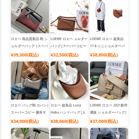
ロエベ 高品質新品 鞄 シ
LOEWE ロエベ ョルダー
LOEWE ロエベ 超美品
ョルダーバッグ |スーパ
バッグ|スーパーコピー
17.8 ミニショルダーバ
ーコピー 優良サイト
優良サイト
ッグ|スーパーコピー 優
¥39,300(税込)
¥32,500(税込)
¥38,800(税込)
良サイト
ロエベ バッグ鞄 カバン|
ロエベ 超美品 Luna
LOEWE ロエベ 2021新作
スーパーコピー 優良サ
Hobo ハンドバッグ|人
通販 ショルダーバッグ|
イト
気 ブランド バッグ
韓国流行り ブランドバ
¥34,000(税込)
¥38,660(税込)
¥37,000(税込)
ッグ