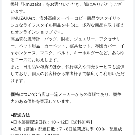
弊社「kmuzaka」をお選びいただき、誠にありがとうござ
います。
KMUZAKAは、海外高級スーパー コピー商品やスタイリッ
シュなライフスタイル用品を中心に、多彩な商品を取り揃え
たオンラインショップです。
高品質な腕時計、バッグ、財布、ジュエリー、アクセサリ
ー、ペット用品、カーペット、寝具セット、布団カバー、イ
ヤホンケース、マスク、ベルト、キーホルダーなど、あらゆ
るニーズにお応えします。
また、日用品や雑貨のほか、代行購入や卸売サービスも提供
しており、個人のお客様から業者様まで幅広くご利用いただ
けます。
価格について:
当店は一流メーカーからの直販であり、競争
力のある価格を実現しています。
●
配送方法
●
日本郵便配達日数：10～12日【送料無料】
●
佐川（普通）配達日数：7～8日通関成功率100％・配達成