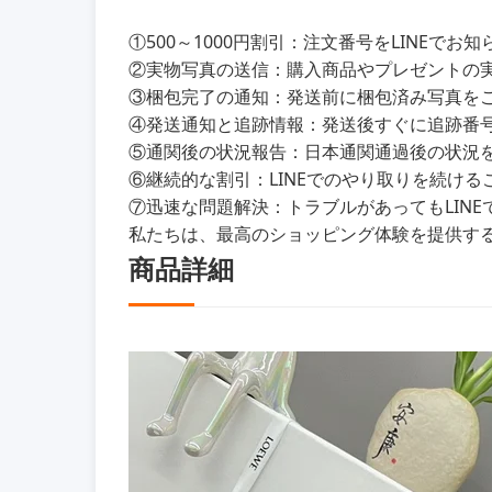
①500～1000円割引：注文番号をLINEで
②実物写真の送信：購入商品やプレゼントの
③梱包完了の通知：発送前に梱包済み写真を
④発送通知と追跡情報：発送後すぐに追跡番
⑤通関後の状況報告：日本通関通過後の状況をL
⑥継続的な割引：LINEでのやり取りを続けるこ
⑦迅速な問題解決：トラブルがあってもLIN
私たちは、最高のショッピング体験を提供す
商品詳細