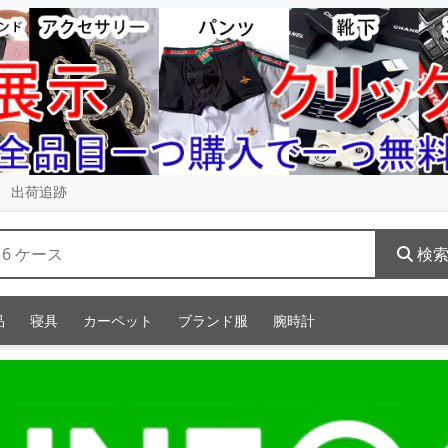
出荷追跡
検
品
寝具
カーペット
ブランド服
腕時計