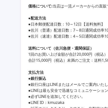
価格について:
当店は一流メーカーからの直販
●
配送方法
●
日本郵便配達日数：10～12日【送料無料】
●
佐川（普通）配達日数：7～8日通関成功率100
●
佐川（速達）配達日数：4～5日通関成功率100
送料について（佐川急便・通関保証）
1回のお買い上げ金額が合計20,000円（税
合計15,000円（税込）未満のご注文：送料1,5
支払方法
●銀行振込
●銀行口座はLINEまたはメールでご案内いた
●LINEは最も安全で迅速なコミュニケーショ
●必ずLINEを追加してください。
●LINE ID：kmuzaka