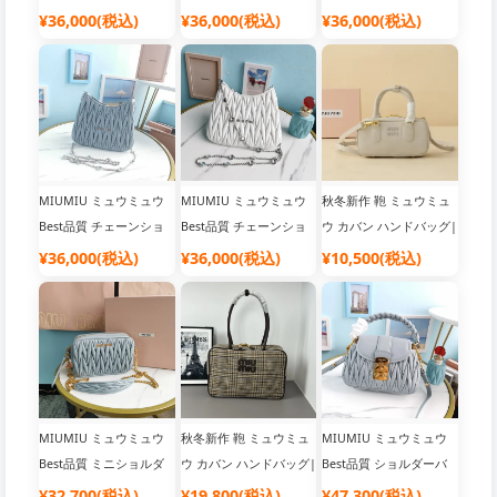
ルダーバッグ |人気 ブラ
ルダーバッグ |バッグブ
ルダーバッグ |韓国流行
¥36,000(税込)
¥36,000(税込)
¥36,000(税込)
ンド バッグ
ランド レディース
り ブランドバッグ
MIUMIU ミュウミュウ
MIUMIU ミュウミュウ
秋冬新作 鞄 ミュウミュ
Best品質 チェーンショ
Best品質 チェーンショ
ウ カバン ハンドバッグ|
ルダーバッグ |人気 ブラ
ルダーバッグ |韓国流行
人気 ブランド バッグ
¥36,000(税込)
¥36,000(税込)
¥10,500(税込)
ンド バッグ
り ブランドバッグ
MIUMIU ミュウミュウ
秋冬新作 鞄 ミュウミュ
MIUMIU ミュウミュウ
Best品質 ミニショルダ
ウ カバン ハンドバッグ|
Best品質 ショルダーバ
ーバッグ|韓国流行り ブ
韓国流行り ブランドバ
ッグ|スーパーコピー 優
¥32,700(税込)
¥19,800(税込)
¥47,300(税込)