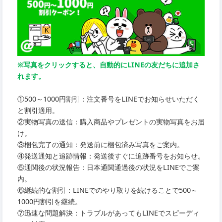
※写真をクリックすると、自動的にLINEの友だちに追加さ
れます。
①500～1000円割引：注文番号をLINEでお知らせいただく
と割引適用。
②実物写真の送信：購入商品やプレゼントの実物写真をお届
け。
③梱包完了の通知：発送前に梱包済み写真をご案内。
④発送通知と追跡情報：発送後すぐに追跡番号をお知らせ。
⑤通関後の状況報告：日本通関通過後の状況をLINEでご案
内。
⑥継続的な割引：LINEでのやり取りを続けることで500～
1000円割引を継続。
⑦迅速な問題解決：トラブルがあってもLINEでスピーディ