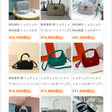
MIUMIU ミュウミュウ
秋冬新作 鞄 ミュウミュ
MIUMIU ミュウミュウ
Best品質 ミニショルダ
ウ カバン ハンドバッグ|
Best品質 ショルダーバ
ーバッグ|韓国流行り ブ
韓国流行り ブランドバ
ッグ|スーパーコピー 優
¥32,700(税込)
¥19,800(税込)
¥47,300(税込)
ランドバッグ
ッグ
良サイト
秋冬新作 鞄 ミュウミュ
ミュウミュウ ハンドバ
ミュウミュウ ハンドバ
ウ カバン ハンドバッグ|
ッグ ショルダーバッグ|
ッグ ショルダーバッグ|
バッグブランド レディ
バッグブランド レディ
人気 ブランド バッグ
¥10,500(税込)
¥11,800(税込)
¥11,800(税込)
ース
ース