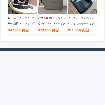
MIUMIU ミュウミュウ
秋冬新作 鞄 ミュウミュ
ミュウミュウ ハンドバ
Best品質 ミニショルダ
ウ カバン ハンドバッグ|
ッグ ショルダーバッグ|
ーバッグ|韓国流行り ブ
人気 ブランド バッグ
人気 ブランド バッグ
¥47,300(税込)
¥19,800(税込)
¥11,800(税込)
ランドバッグ
企業情報
会員について
店舗概要
会員について
ご利用規約
抽選について
免責事項
ポイントについて
個人情報保護方針
クーポンについて