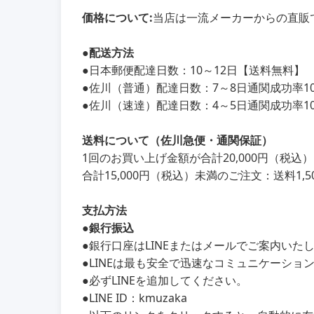
価格について:
当店は一流メーカーからの直販
●
配送方法
●
日本郵便配達日数：10～12日【送料無料】
●
佐川（普通）配達日数：7～8日通関成功率100
●
佐川（速達）配達日数：4～5日通関成功率100
送料について（佐川急便・通関保証）
1回のお買い上げ金額が合計20,000円（税
合計15,000円（税込）未満のご注文：送料1,5
支払方法
●銀行振込
●銀行口座はLINEまたはメールでご案内いた
●LINEは最も安全で迅速なコミュニケーショ
●必ずLINEを追加してください。
●LINE ID：kmuzaka