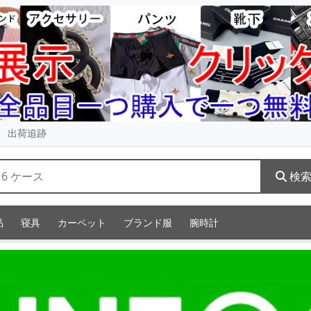
出荷追跡
検
品
寝具
カーペット
ブランド服
腕時計