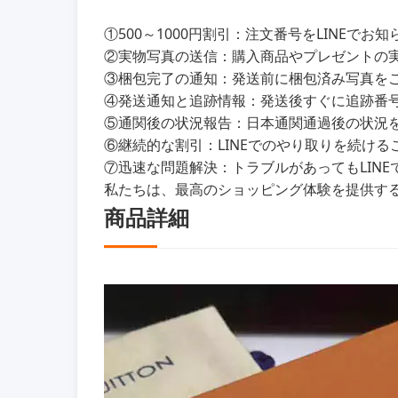
①500～1000円割引：注文番号をLINEで
②実物写真の送信：購入商品やプレゼントの
③梱包完了の通知：発送前に梱包済み写真を
④発送通知と追跡情報：発送後すぐに追跡番
⑤通関後の状況報告：日本通関通過後の状況をL
⑥継続的な割引：LINEでのやり取りを続けるこ
⑦迅速な問題解決：トラブルがあってもLIN
私たちは、最高のショッピング体験を提供す
商品詳細