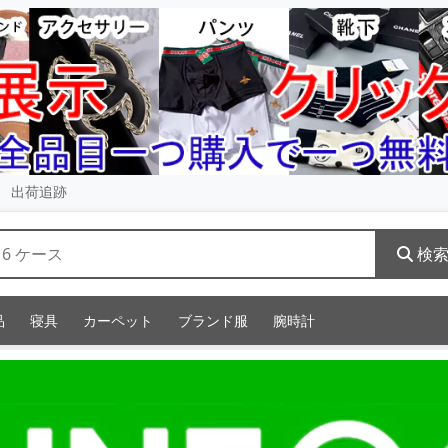
出荷追跡
検
品
寝具
カーペット
ブランド服
腕時計