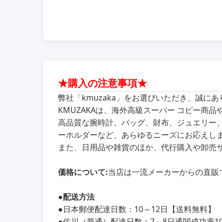
★購入の注意事項★
弊社「kmuzaka」をお選びいただき、誠に
KMUZAKAは、海外高級スーパー コピー
高品質な腕時計、バッグ、財布、ジュエリー
ーホルダーなど、あらゆるニーズにお応えし
また、日用品や雑貨のほか、代行購入や卸売
価格について:
当店は一流メーカーからの直販
●
配送方法
●
日本郵便配達日数：10～12日【送料無料】
●
佐川（普通）配達日数：7～8日通関成功率100