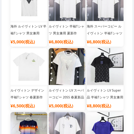
海外 ルイヴィトン LV 半
ルイヴィトン 半袖Tシャ
海外 スーパーコピー ル
袖Tシャツ 男女兼用
ツ 男女兼用 夏新作
イヴィトン 半袖Tシャツ
男女兼用 トップス
¥5,000(税込)
¥6,800(税込)
¥6,800(税込)
ルイヴィトン デザイン
ルイヴィトン LV スーパ
ルイヴィトン LV Super
半袖Tシャツ 春夏新作
ーコピー 20SS 春夏新品
品 半袖Tシャツ 男女兼用
半袖Tシャツ
コットン
¥6,500(税込)
¥5,000(税込)
¥8,800(税込)