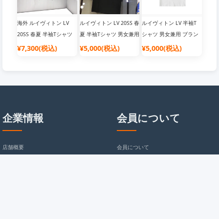
海外 ルイヴィトン LV
ルイヴィトン LV 20SS 春
ルイヴィトン LV 半袖T
20SS 春夏 半袖Tシャツ
夏 半袖Tシャツ 男女兼用
シャツ 男女兼用 ブラン
男女兼用
ドトップス
¥7,300(税込)
¥5,000(税込)
¥5,000(税込)
企業情報
会員について
店舗概要
会員について
ご利用規約
抽選について
免責事項
ポイントについて
個人情報保護方針
クーポンについて