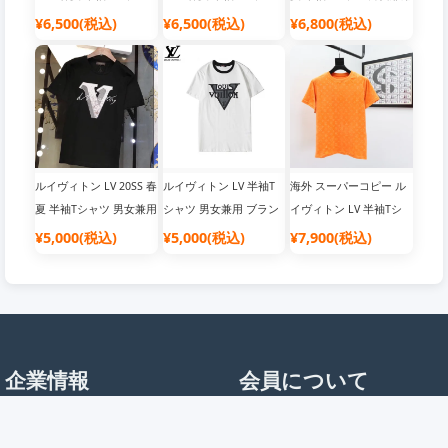
男女兼用
男女兼用
¥6,500(税込)
¥6,500(税込)
¥6,800(税込)
ルイヴィトン LV 20SS 春
ルイヴィトン LV 半袖T
海外 スーパーコピー ル
夏 半袖Tシャツ 男女兼用
シャツ 男女兼用 ブラン
イヴィトン LV 半袖Tシ
ドトップス
ャツ 人気新品 コットン
¥5,000(税込)
¥5,000(税込)
¥7,900(税込)
素材
企業情報
会員について
店舗概要
会員について