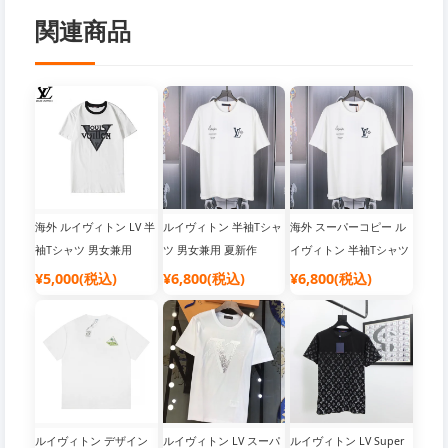
関連商品
海外 ルイヴィトン LV 半
ルイヴィトン 半袖Tシャ
海外 スーパーコピー ル
袖Tシャツ 男女兼用
ツ 男女兼用 夏新作
イヴィトン 半袖Tシャツ
男女兼用 トップス
¥5,000(税込)
¥6,800(税込)
¥6,800(税込)
ルイヴィトン デザイン
ルイヴィトン LV スーパ
ルイヴィトン LV Super