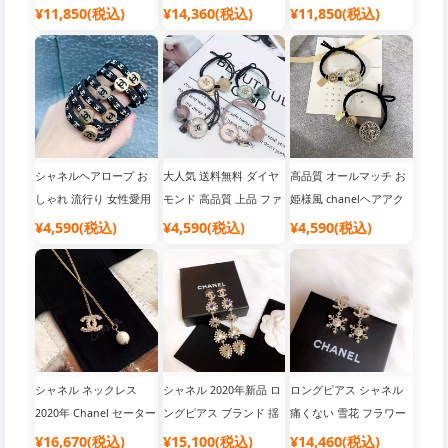
アクセサリー 送料無料
リング 綺麗 ファッショ
送料無料 大人気 豪華
¥11,850(税込)
¥14,360(税込)
¥11,850(税込)
ロゴ付き 合金 ラグジュ
ンアクセサリー 香水ビ
chanel ファッションア
アリー chanel 恋人への
ン 大人気 Chanel ロゴ付
クセサリー 新作
プレゼント
き 珍珠 ラグジュアリー
送料無料
シャネルヘアロープ お
大人気 送料無料 ダイヤ
高品質 オールマッチ お
しゃれ 流行り 女性愛用
モンド 高品質 上品 ファ
姫様風 chanelヘアアク
シンプル風 ブランド 送
ッションアクセサリー
セサリー Chanel 女性愛
¥4,590(税込)
¥4,590(税込)
¥4,590(税込)
料無料 綺麗 chanel
ヘアロープChanel 女性
用 ファッションアクセ
愛用 綺麗 Chanel
サリー ダイヤモンド
シャネル ネックレス
シャネル 2020年新品 ロ
ロングピアス シャネル
2020年 Chanel セーター
ングピアス ブランド 揺
痛くない 雪花 フラワー
チェーン CHANEL ペン
れる chanel ピアス
CHANEL ピアス chanel
¥16,670(税込)
¥15,100(税込)
¥14,460(税込)