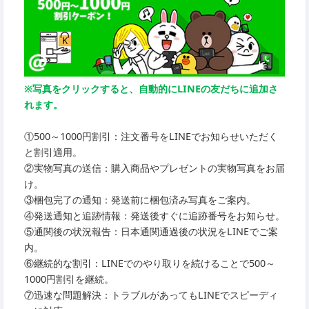
※写真をクリックすると、自動的にLINEの友だちに追加さ
れます。
①500～1000円割引：注文番号をLINEでお知らせいただく
と割引適用。
②実物写真の送信：購入商品やプレゼントの実物写真をお届
け。
③梱包完了の通知：発送前に梱包済み写真をご案内。
④発送通知と追跡情報：発送後すぐに追跡番号をお知らせ。
⑤通関後の状況報告：日本通関通過後の状況をLINEでご案
内。
⑥継続的な割引：LINEでのやり取りを続けることで500～
1000円割引を継続。
⑦迅速な問題解決：トラブルがあってもLINEでスピーディ