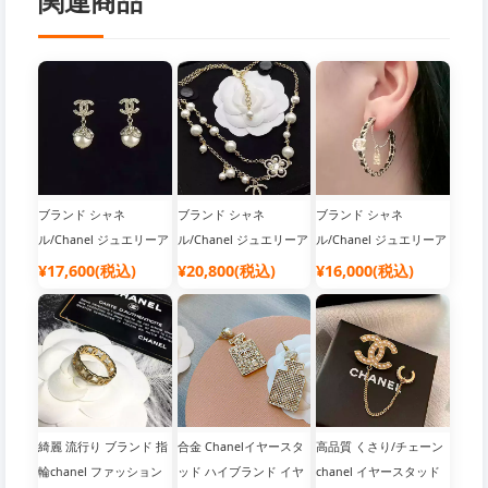
関連商品
ブランド シャネ
ブランド シャネ
ブランド シャネ
ル/Chanel ジュエリーア
ル/Chanel ジュエリーア
ル/Chanel ジュエリーア
クセサリー
クセサリー
クセサリー
¥17,600(税込)
¥20,800(税込)
¥16,000(税込)
綺麗 流行り ブランド 指
合金 Chanelイヤースタ
高品質 くさり/チェーン
輪chanel ファッション
ッド ハイブランド イヤ
chanel イヤースタッド