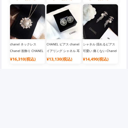
ダント ラインストーン
Chanel イヤリング
イヤリング シャネル ラ
パール 真珠 シルバー
CHANEL 耳飾り 宮廷風
インストーン スノーフ
925 調整可能 女性愛用
豪華 ラインストーン付
レーク形 定番的 ユニー
アクセサリー
き フラワー キラキラ 華
ク 耳飾り Chanel CCマ
やか きれい ギフト プレ
ーク 優雅 エレガント あ
ゼント 新発売 人気アイ
わせ易い 女性愛用 レデ
テム アクセサリー
ィースアクセサリー
chanel ネックレス
CHANEL ピアス chanel
シャネル 揺れるピアス
Chanel 首飾り CHANEL
イアリング シャネル 耳
可愛い 痛くない Chanel
ペンダント ひまわり 鎖
飾り CCマーク 網 丸形
イヤリング ラインスト
¥16,310(税込)
¥13,130(税込)
¥14,490(税込)
骨チェーン 真珠 豪華 ラ
人気ブランド 女性愛用
ーン 真珠 CHANEL おし
インストーン キラキラ
アクセサリー レディー
ゃれ キラキラ フリンジ
ランダム 華やか きれい
スプレゼント ギフト 贈
耳飾り 贅沢風 きれい 定
ギフト プレゼント 人気
り物
番 CCマーク 清楚系 レデ
アイテム アクセサリー
ィース アクセサリー 女
子学生 プレゼント
企業情報
会員について
店舗概要
会員について
ご利用規約
抽選について