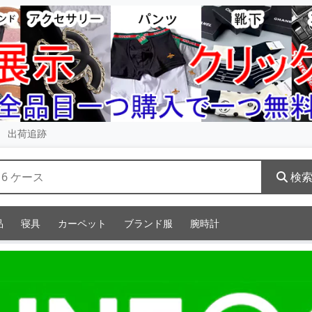
出荷追跡
検
品
寝具
カーペット
ブランド服
腕時計