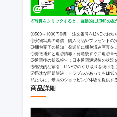
※写真をクリックすると、自動的にLINEの
①500～1000円割引：注文番号をLINEで
②実物写真の送信：購入商品やプレゼントの
③梱包完了の通知：発送前に梱包済み写真を
④発送通知と追跡情報：発送後すぐに追跡番
⑤通関後の状況報告：日本通関通過後の状況をL
⑥継続的な割引：LINEでのやり取りを続けるこ
⑦迅速な問題解決：トラブルがあってもLIN
私たちは、最高のショッピング体験を提供す
商品詳細