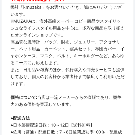
弊社「kmuzaka」をお選びいただき、誠にありがとうござ
います。
KMUZAKAは、海外高級スーパー コピー商品やスタイリッ
シュなライフスタイル用品を中心に、多彩な商品を取り揃え
たオンラインショップです。
高品質な腕時計、バッグ、財布、ジュエリー、アクセサリ
ー、ペット用品、カーペット、寝具セット、布団カバー、イ
ヤホンケース、マスク、ベルト、キーホルダーなど、あらゆ
るニーズにお応えします。
また、日用品や雑貨のほか、代行購入や卸売サービスも提供
しており、個人のお客様から業者様まで幅広くご利用いただ
けます。
価格について:
当店は一流メーカーからの直販であり、競争
力のある価格を実現しています。
●
配送方法
●
日本郵便配達日数：10～12日【送料無料】
●
佐川（普通）配達日数：7～8日通関成功率100％・配達成