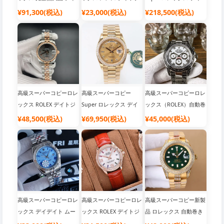
トナ Swiss Cal.4130 ム
ャスト 2813 ムーブメン
トジャスト 自動巻き 時
¥91,300(税込)
¥23,000(税込)
¥218,500(税込)
ーブメント搭載|おしゃ
ト搭載|腕時計 メンズ ブ
計 多機能設計 腕時計|ブ
れ 腕時計 メンズ ブラン
ランド
ランド腕時計 おすすめ
ド
高級スーパーコピーロレ
高級スーパーコピー
高級スーパーコピーロレ
ックス ROLEX デイトジ
Super ロレックス デイ
ックス（ROLEX）自動巻
ャスト Swiss 2824搭載|
デイト36 男女兼用
き メンズ デイトナ コピ
¥48,500(税込)
¥69,950(税込)
¥45,000(税込)
メンズ 腕時計 人気 ブラ
Cal.3255 ムーブメント
ー通販|おしゃれ 腕時計
ンド
搭載|ブランド腕時計 お
メンズ ブランド
すすめ
高級スーパーコピーロレ
高級スーパーコピーロレ
高級スーパーコピー新製
ックス デイデイト ムー
ックス ROLEX デイトジ
品 ロレックス 自動巻き
ブメント搭載 28800振
ャスト ムーブメント搭
時計 多機能設計 腕時計|