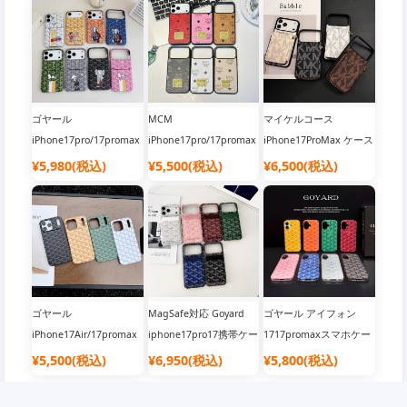
ゴヤール
MCM
マイケルコース
iPhone17pro/17promax
iPhone17pro/17promax
iPhone17ProMax ケース
コラボケース | セサミス
スマホケース 新作 | レ
手帳型 ファスナーポケ
¥5,980(税込)
¥5,500(税込)
¥6,500(税込)
トリート アニメ風 カー
ザー メタルロゴ 韓国ブ
ット付き カード収納
ド収納 薄型耐衝撃
ランド Galaxy S25対応
iPhone17Pro/16Pro/15Plus
高級スマホカバー
ゴヤール
MagSafe対応 Goyard
ゴヤール アイフォン
iPhone17Air/17promax
iphone17pro17携帯ケー
1717promaxスマホケー
ケース ガラス 背面 Y字
ス 分離式 強力マグネッ
ス magsafe対応 マグネ
¥5,500(税込)
¥6,950(税込)
¥5,800(税込)
モノグラム柄 Goyard
ト カードケース 耐衝撃
ット 携帯ケース goyard
iphone16pro/16plus携
ゴヤール
iphone16pro16ケース