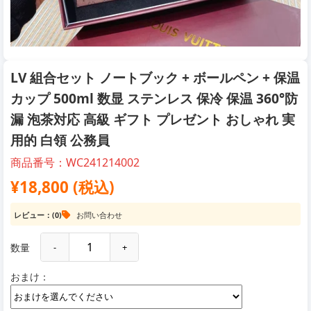
LV 組合セット ノートブック + ボールペン + 保温
カップ 500ml 数显 ステンレス 保冷 保温 360°防
漏 泡茶対応 高級 ギフト プレゼント おしゃれ 実
用的 白領 公務員
商品番号：WC241214002
¥18,800 (税込)
レビュー：(0)
お問い合わせ
数量
-
+
おまけ：