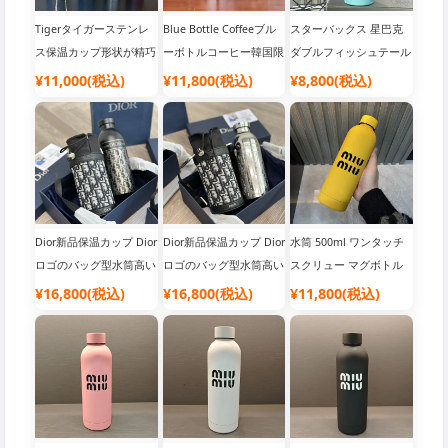
Tigerタイガーステンレ
Blue Bottle Coffeeブル
スターバックス 星巴克
ス保温カップ形状が精巧
ーボトルコーヒー韓国限
ダブルフィッシュテール
で、優れた保温性能を持
定 超癒しカラー系の超
カップル用保温カップ、
¥11,000(税込)
¥11,800(税込)
¥8,800(税込)
つ 600mlの大容量デザイ
大号スポーツ保温カップ
容量500ml、小さくて持
ンです
細部の質感 唯一の高級
ち運びに便利ですそのデ
ラインの保温カップ、大
ザインは非常に可愛く、
容量600ML
双魚尾の形状をしていま
す
Dior新品保温カップ Dior
Dior新品保温カップ Dior
水筒 500ml ワンタッチ
ロゴのバッグ型水筒高い
ロゴのバッグ型水筒高い
スクリュー マグボトル
デザイン性と儀式感、ス
デザイン性と儀式感、ス
ステンレス 保冷 保温 飲
¥16,800(税込)
¥16,800(税込)
¥11,800(税込)
タイリッシュな形状 ボ
タイリッシュな形状 ボ
みやすい マイボトル お
トル本体はステンレス製
トル本体はステンレス製
しゃれ シンプル オフィ
で、Diorのパターンがレ
で、Diorのパターンがレ
ス 軽量 軽い ステンレス
ーザーで覆われています
ーザーで覆われています
ケータイボトル
ストラップはトップグレ
ストラップはトップグレ
ードの粒面牛革を使用し
ードの粒面牛革を使用し