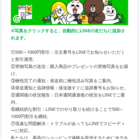
※写真をクリックすると、自動的にLINEの友だちに追加さ
れます。
①500～1000円割引：注文番号をLINEでお知らせいただく
と割引適用。
②実物写真の送信：購入商品やプレゼントの実物写真をお届
け。
③梱包完了の通知：発送前に梱包済み写真をご案内。
④発送通知と追跡情報：発送後すぐに追跡番号をお知らせ。
⑤通関後の状況報告：日本通関通過後の状況をLINEでご案
内。
⑥継続的な割引：LINEでのやり取りを続けることで500～
1000円割引を継続。
⑦迅速な問題解決：トラブルがあってもLINEでスピーディ
ーに対応。
私たちは、最高のショッピング体験を提供するために全力を