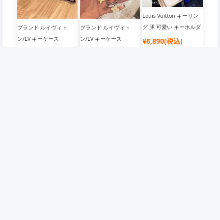
タイリッシュ
Louis Vuitton キーリン
グ 豚 可愛い キーホルダ
ブランド ルイヴィト
ブランド ルイヴィト
ー 動物 ピッグ ルイヴィ
ン/LV キーケース
ン/LV キーケース
¥6,890(税込)
トン 吊り飾り 経典ブラ
¥2,620(税込)
¥3,140(税込)
ンド柄 ファッション 小
物 飾り 鍵収納 バッグチ
ャーム アクセサリー ギ
フトラッピング 飾り付
け 送料無料
企業情報
会員について
店舗概要
会員について
ご利用規約
抽選について
免責事項
ポイントについて
個人情報保護方針
クーポンについて