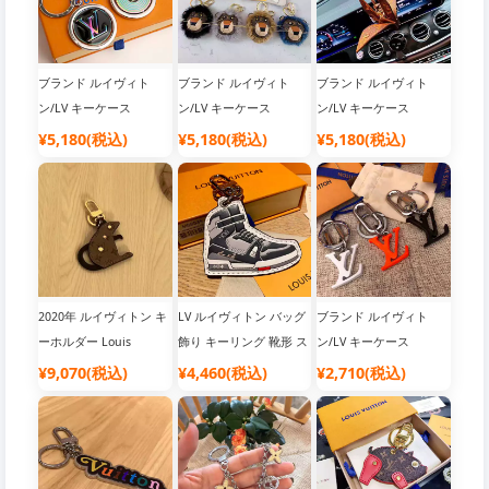
ブランド ルイヴィト
ブランド ルイヴィト
ブランド ルイヴィト
ン/LV キーケース
ン/LV キーケース
ン/LV キーケース
¥5,180(税込)
¥5,180(税込)
¥5,180(税込)
2020年 ルイヴィトン キ
LV ルイヴィトン バッグ
ブランド ルイヴィト
ーホルダー Louis
飾り キーリング 靴形 ス
ン/LV キーケース
Vuitton 吊り飾り 新作
ニーカー ブラック グレ
¥9,070(税込)
¥4,460(税込)
¥2,710(税込)
ねずみ キーリング かわ
ー キーホルダー カッコ
いい オーナメント キー
イイ 吊り飾り プレゼン
リング バックパックキ
ト アクセサリー メンズ
ーチェーン ユニーク ス
レディース