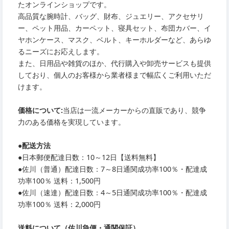
たオンラインショップです。
高品質な腕時計、バッグ、財布、ジュエリー、アクセサリ
ー、ペット用品、カーペット、寝具セット、布団カバー、イ
ヤホンケース、マスク、ベルト、キーホルダーなど、あらゆ
るニーズにお応えします。
また、日用品や雑貨のほか、代行購入や卸売サービスも提供
しており、個人のお客様から業者様まで幅広くご利用いただ
けます。
価格について:
当店は一流メーカーからの直販であり、競争
力のある価格を実現しています。
●
配送方法
●
日本郵便配達日数：10～12日【送料無料】
●
佐川（普通）配達日数：7～8日通関成功率100％・配達成
功率100％ 送料：1,500円
●
佐川（速達）配達日数：4～5日通関成功率100％・配達成
功率100％ 送料：2,000円
送料について（佐川急便・通関保証）