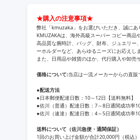
★購入の注意事項★
弊社「kmuzaka」をお選びいただき、誠に
KMUZAKAは、海外高級スーパー コピー
高品質な腕時計、バッグ、財布、ジュエリー
ーホルダーなど、あらゆるニーズにお応えし
また、日用品や雑貨のほか、代行購入や卸売
価格について:
当店は一流メーカーからの直販
●
配送方法
●
日本郵便配達日数：10～12日【送料無料】
●
佐川（普通）配達日数：7～8日通関成功率100
●
佐川（速達）配達日数：4～5日通関成功率100
送料について（佐川急便・通関保証）
1回のお買い上げ金額が合計20,000円（税