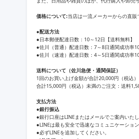
また、日用品や雑貨のほか、代行購入や卸売
価格について:
当店は一流メーカーからの直販
●
配送方法
●
日本郵便配達日数：10～12日【送料無料】
●
佐川（普通）配達日数：7～8日通関成功率100
●
佐川（速達）配達日数：4～5日通関成功率100
送料について（佐川急便・通関保証）
1回のお買い上げ金額が合計20,000円（税
合計15,000円（税込）未満のご注文：送料1,5
支払方法
●銀行振込
●銀行口座はLINEまたはメールでご案内いた
●LINEは最も安全で迅速なコミュニケーショ
●必ずLINEを追加してください。