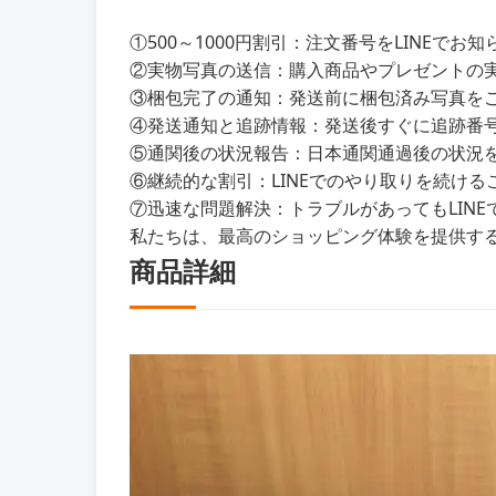
①500～1000円割引：注文番号をLINEで
②実物写真の送信：購入商品やプレゼントの
③梱包完了の通知：発送前に梱包済み写真を
④発送通知と追跡情報：発送後すぐに追跡番
⑤通関後の状況報告：日本通関通過後の状況をL
⑥継続的な割引：LINEでのやり取りを続けるこ
⑦迅速な問題解決：トラブルがあってもLIN
私たちは、最高のショッピング体験を提供す
商品詳細