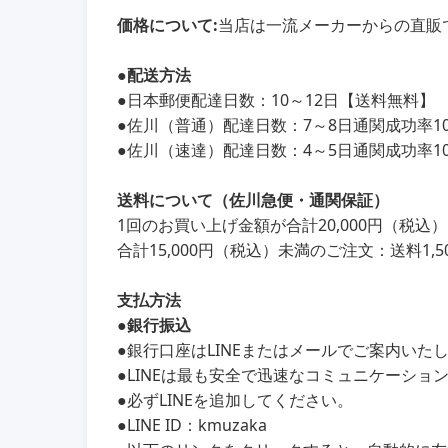
価格について:
当店は一流メーカーからの直販
●
配送方法
●
日本郵便配達日数：10～12日【送料無料】
●
佐川（普通）配達日数：7～8日通関成功率100
●
佐川（速達）配達日数：4～5日通関成功率100
送料について（佐川急便・通関保証）
1回のお買い上げ金額が合計20,000円（税
合計15,000円（税込）未満のご注文：送料1,5
支払方法
●銀行振込
●銀行口座はLINEまたはメールでご案内いた
●LINEは最も安全で迅速なコミュニケーショ
●必ずLINEを追加してください。
●LINE ID：kmuzaka