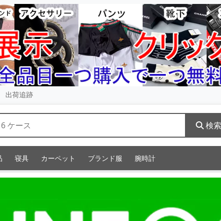
出荷追跡
検
品
寝具
カーペット
ブランド服
腕時計