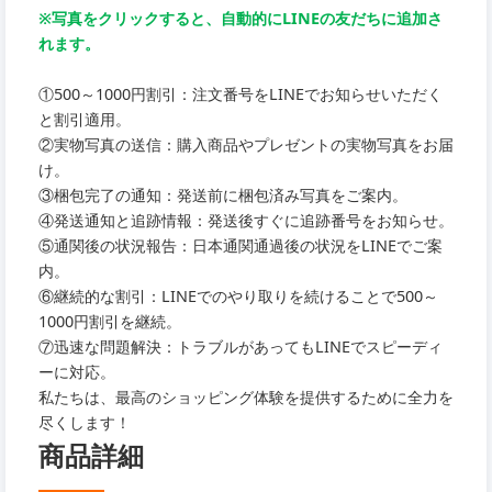
※写真をクリックすると、自動的にLINEの友だちに追加さ
れます。
①500～1000円割引：注文番号をLINEでお知らせいただく
と割引適用。
②実物写真の送信：購入商品やプレゼントの実物写真をお届
け。
③梱包完了の通知：発送前に梱包済み写真をご案内。
④発送通知と追跡情報：発送後すぐに追跡番号をお知らせ。
⑤通関後の状況報告：日本通関通過後の状況をLINEでご案
内。
⑥継続的な割引：LINEでのやり取りを続けることで500～
1000円割引を継続。
⑦迅速な問題解決：トラブルがあってもLINEでスピーディ
ーに対応。
私たちは、最高のショッピング体験を提供するために全力を
尽くします！
商品詳細