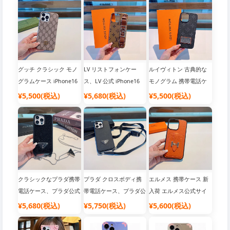
ストストラップ 携帯電
ザーソフトエッジプラダ
話ケース
オールインクルーシブ携
帯電話ケース
グッチ クラシック モノ
LV リストフォンケー
ルイヴィトン 古典的な
グラムケース iPhone16
ス、LV 公式 iPhone16
モノグラム 携帯電話ケ
16 Pro Maxケース、メタ
Pro Max ケース Daphne
ース、LV 公式 iPhone16
¥5,500(税込)
¥5,680(税込)
¥5,500(税込)
ルスタンダードオイルエ
シリーズ 3 パック携帯電
Pro Max ケース レザー
ッジ携帯電話ケース、公
話ケース、すべてのボタ
オールインクルーシブ携
式サイトにて同時発売
ンが含まれ、ハイエンド
帯電話ケース、高級高級
のハードウェア、ハイエ
[強い]
ンドの高級感 [強い]
クラシックなプラダ携帯
プラダ クロスボディ携
エルメス 携帯ケース 新
電話ケース、プラダ公式
帯電話ケース、プラダ公
入荷 エルメス公式サイ
サイト iPhone16 Pro
式サイト iPhone16 Pro
ト同期 iPhone16 Pro
¥5,680(税込)
¥5,750(税込)
¥5,600(税込)
Max ケース、トライア
ケース プラダ 携帯電話
Maxケース ペブルドレ
ングルロゴチェーン、フ
ケース 要小型吊り袋、
ザー カードホルダー 携