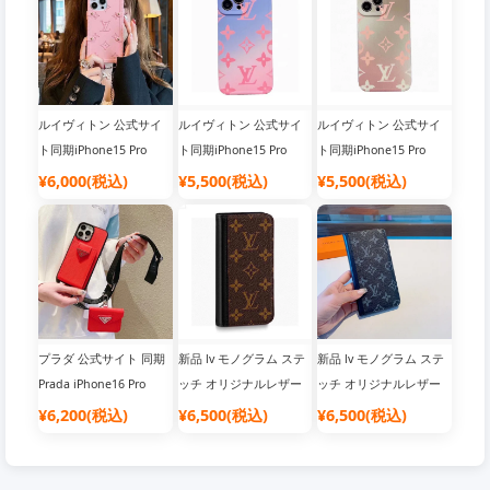
ルシェルチェーン、クロ
要備考、メタルロゴ、ク
帯ケース ブラック オレ
スボディ携帯電話ケー
ロスグレインレザー ソ
ンジ
ス、純粋なハンドメイド
フトエッジ フルパッケ
ダイヤモンド付き
ージ
ルイヴィトン 公式サイ
ルイヴィトン 公式サイ
ルイヴィトン 公式サイ
ト同期iPhone15 Pro
ト同期iPhone15 Pro
ト同期iPhone15 Pro
Maxケース夏の新作モデ
Max ケース 新しい夏ス
Maxケース 新しい夏ス
¥6,000(税込)
¥5,500(税込)
¥5,500(税込)
ル、リベットチェーン携
タイルルイヴィトングラ
タイル ルイヴィトン グ
帯電話ケース、斜め掛け
デーション最新カラー電
ラデーション最新カラー
も可能！質感が超いいで
話ケース、LV細穴電話ケ
電話ケース、LV細穴電話
すね！
ースimd素材
ケースimd素材
プラダ 公式サイト 同期
新品 lv モノグラム ステ
新品 lv モノグラム ステ
Prada iPhone16 Pro
ッチ オリジナルレザー
ッチ オリジナルレザー
Max ケース カードホル
手帳型ケース ルイヴィ
手帳型ケース ルイヴィ
¥6,200(税込)
¥6,500(税込)
¥6,500(税込)
ダー クロスボディ キッ
トン iPhone16 Pro Max
トン iPhone16 Pro Max
ト メタルロゴクロスグ
ケース カードケース 公
ケース カードケース 公
レインレザーソフトサイ
式サイト シンクロクラ
式サイト シンクロクラ