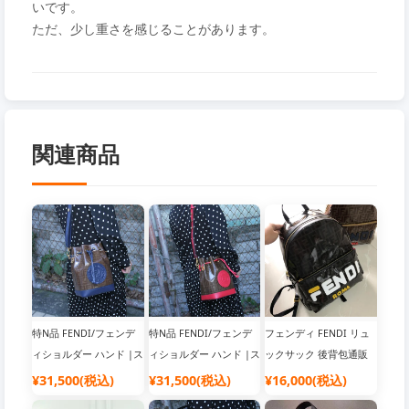
いです。
ただ、少し重さを感じることがあります。
関連商品
特N品 FENDI/フェンデ
特N品 FENDI/フェンデ
フェンディ FENDI リュ
ィショルダー ハンド |ス
ィショルダー ハンド |ス
ックサック 後背包通販
ーパーコピー 優良サイ
ーパーコピー 優良サイ
|N級 ブランド コピー バ
¥31,500(税込)
¥31,500(税込)
¥16,000(税込)
ト
ト
ッグ