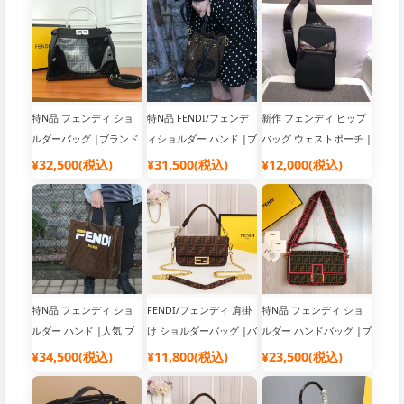
特N品 フェンディ ショ
特N品 FENDI/フェンデ
新作 フェンディ ヒップ
ルダーバッグ |ブランド
ィショルダー ハンド |ブ
バッグ ウェストポーチ |
風 バッグ 激安 高品質
ランドバッグ コピー 通
スーパーコピー 優良サ
¥32,500(税込)
¥31,500(税込)
¥12,000(税込)
販
イト
特N品 フェンディ ショ
FENDI/フェンディ 肩掛
特N品 フェンディ ショ
ルダー ハンド |人気 ブ
け ショルダーバッグ |バ
ルダー ハンドバッグ |ブ
ランド バッグ
ッグブランド レディー
ランドバッグ コピー お
¥34,500(税込)
¥11,800(税込)
¥23,500(税込)
ス
すすめ