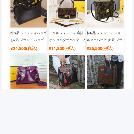
特N品 フェンディバッグ
FENDI/フェンディ 肩掛
特N品 フェンディ ショ
|人気 ブランド バッグ
け ショルダーバッグ |ブ
ルダーバッグ |N級 ブラ
ランドバッグ コピー 通
ンド コピー バッグ
¥24,500(税込)
¥11,800(税込)
¥26,500(税込)
販
特N品 フェンディ ショ
特N品 FENDI/フェンデ
特N品 フェンディ ショ
ルダーバッグ |韓国流行
ィ 後背包 リュック |N級
ルダー ハンド |人気 ブ
り ブランドバッグ
ブランド コピー バッグ
ランド バッグ
¥32,500(税込)
¥36,000(税込)
¥34,500(税込)