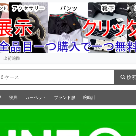
出荷追跡
検
品
寝具
カーペット
ブランド服
腕時計