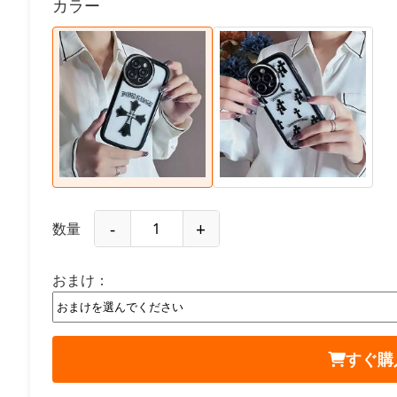
カラー
-
+
数量
おまけ：
すぐ購