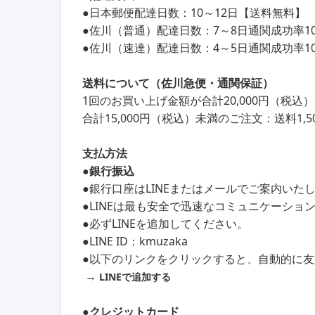
●
日本郵便配達日数：10～12日【送料無料】
●
佐川（普通）配達日数：7～8日通関成功率100
●
佐川（速達）配達日数：4～5日通関成功率100
送料について（佐川急便・通関保証）
1回のお買い上げ金額が合計20,000円（税
合計15,000円（税込）未満のご注文：送料1,5
支払方法
●銀行振込
●銀行口座はLINEまたはメールでご案内いた
●LINEは最も安全で迅速なコミュニケーショ
●必ずLINEを追加してください。
●LINE ID：kmuzaka
●以下のリンクをクリックすると、自動的に
→
LINEで追加する
●クレジットカード