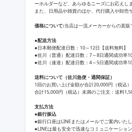
ーホルダーなど、あらゆるニーズにお応えし
また、日用品や雑貨のほか、代行購入や卸売
価格について:
当店は一流メーカーからの直販
●
配送方法
●
日本郵便配達日数：10～12日【送料無料】
●
佐川（普通）配達日数：7～8日通関成功率100
●
佐川（速達）配達日数：4～5日通関成功率100
送料について（佐川急便・通関保証）
1回のお買い上げ金額が合計20,000円（税
合計15,000円（税込）未満のご注文：送料1,5
支払方法
●銀行振込
●銀行口座はLINEまたはメールでご案内いた
●LINEは最も安全で迅速なコミュニケーショ