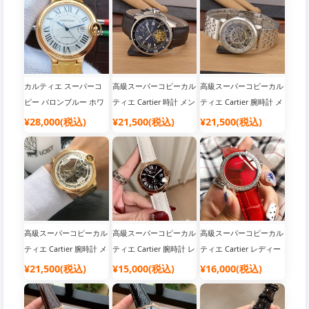
カルティエ スーパーコ
高級スーパーコピーカル
高級スーパーコピーカル
ピー バロンブルー ホワ
ティエ Cartier 時計 メン
ティエ Cartier 腕時計 メ
イト Cal.ムーブメント
ズ 自動巻き 腕時計|N級
ンズ 自動巻き 精准|おし
¥28,000(税込)
¥21,500(税込)
¥21,500(税込)
WE902049|腕時計 メン
ブランド コピー
ゃれ 腕時計 メンズ ブラ
ズ 人気​
ンド
高級スーパーコピーカル
高級スーパーコピーカル
高級スーパーコピーカル
ティエ Cartier 腕時計 メ
ティエ Cartier 腕時計 レ
ティエ Cartier レディー
ンズ 自動巻き 大人気|腕
ディース 新作|N級 ブラ
ス 腕時計 バロンブル
¥21,500(税込)
¥15,000(税込)
¥16,000(税込)
時計 ブランド 人気
ンド コピー
ー|N級 ブランド コピー