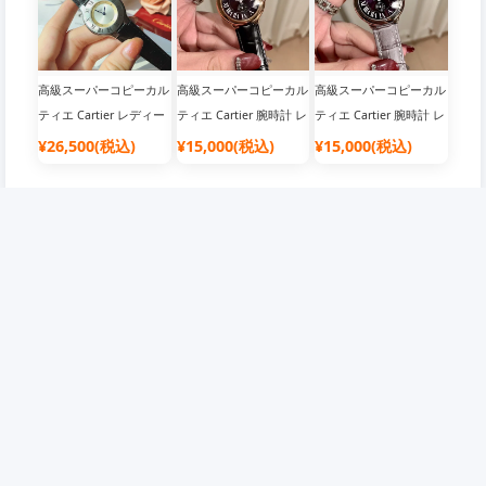
高級スーパーコピーカル
高級スーパーコピーカル
高級スーパーコピーカル
ティエ Cartier レディー
ティエ Cartier 腕時計 レ
ティエ Cartier 腕時計 レ
ス 腕時計 超人気商品|ブ
ディース 新作|おしゃれ
ディース 新作|ブランド
¥26,500(税込)
¥15,000(税込)
¥15,000(税込)
ランド腕時計 おすすめ
腕時計 メンズ ブランド
腕時計 おすすめ
企業情報
会員について
店舗概要
会員について
ご利用規約
抽選について
免責事項
ポイントについて
個人情報保護方針
クーポンについて