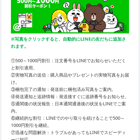
※写真をクリックすると、自動的にLINEの友だちに追加さ
れます。
①500～1000円割引：注文番号をLINEでお知らせいただく
と割引適用。
②実物写真の送信：購入商品やプレゼントの実物写真をお届
け。
③梱包完了の通知：発送前に梱包済み写真をご案内。
④発送通知と追跡情報：発送後すぐに追跡番号をお知らせ。
⑤通関後の状況報告：日本通関通過後の状況をLINEでご案
内。
⑥継続的な割引：LINEでのやり取りを続けることで500～
1000円割引を継続。
⑦迅速な問題解決：トラブルがあってもLINEでスピーディ
ーに対応。