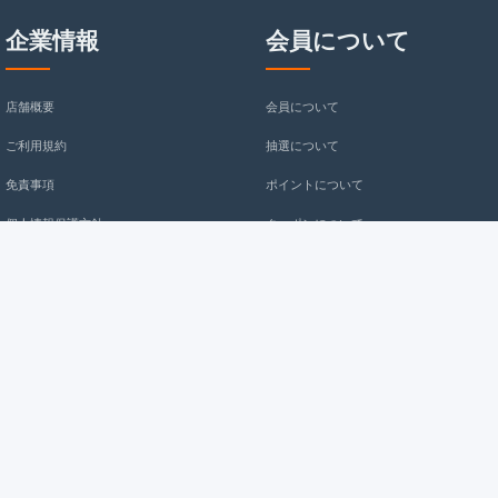
企業情報
会員について
店舗概要
会員について
ご利用規約
抽選について
免責事項
ポイントについて
個人情報保護方針
クーポンについて
購入の注意事项
お問い合わせ
お支払について
よくある質問
service@kmuzaka.com
配送送料について
返金について
kmuzaka
返品/交換について